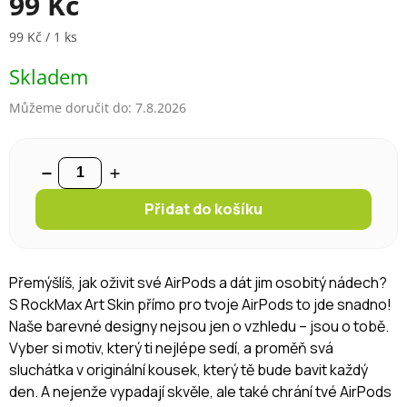
99 Kč
Měrná cena:
99 Kč / 1 ks
Skladem
Můžeme doručit do:
7.8.2026
Přidat do košíku
Přemýšlíš, jak oživit své AirPods a dát jim osobitý nádech?
S RockMax Art Skin přímo pro tvoje AirPods to jde snadno!
Naše barevné designy nejsou jen o vzhledu – jsou o tobě.
Vyber si motiv, který ti nejlépe sedí, a proměň svá
sluchátka v originální kousek, který tě bude bavit každý
den. A nejenže vypadají skvěle, ale také chrání tvé AirPods