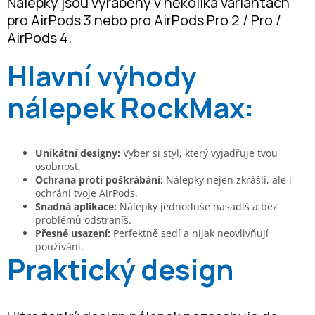
Nálepky jsou vyráběny v několika variantách
pro AirPods 3 nebo pro AirPods Pro 2 / Pro /
AirPods 4.
Hlavní výhody
nálepek RockMax:
Unikátní designy:
Vyber si styl, který vyjadřuje tvou
osobnost.
Ochrana proti poškrábání:
Nálepky nejen zkrášlí, ale i
ochrání tvoje AirPods.
Snadná aplikace:
Nálepky jednoduše nasadíš a bez
problémů odstraníš.
Přesné usazení:
Perfektně sedí a nijak neovlivňují
používání.
Praktický design