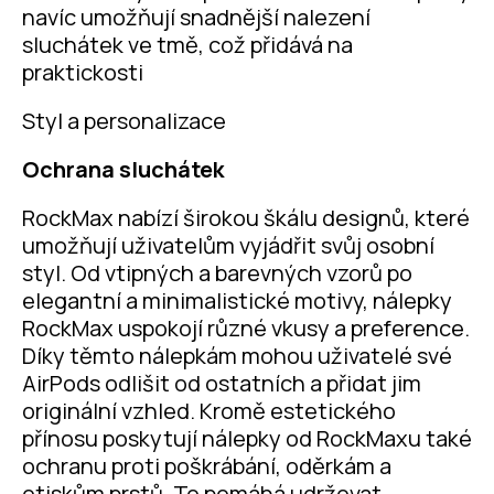
navíc umožňují snadnější nalezení
sluchátek ve tmě, což přidává na
praktickosti​
Styl a personalizace
Ochrana sluchátek
RockMax nabízí širokou škálu designů, které
umožňují uživatelům vyjádřit svůj osobní
styl. Od vtipných a barevných vzorů po
elegantní a minimalistické motivy, nálepky
RockMax uspokojí různé vkusy a preference.
Díky těmto nálepkám mohou uživatelé své
AirPods odlišit od ostatních a přidat jim
originální vzhled. Kromě estetického
přínosu poskytují nálepky od RockMaxu také
ochranu proti poškrábání, oděrkám a
otiskům prstů. To pomáhá udržovat