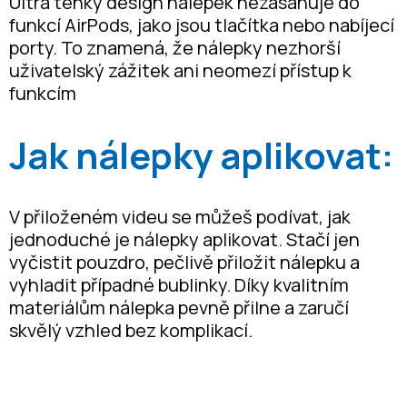
Ultra tenký design nálepek nezasahuje do
funkcí AirPods, jako jsou tlačítka nebo nabíjecí
porty. To znamená, že nálepky nezhorší
uživatelský zážitek ani neomezí přístup k
funkcím
Jak nálepky aplikovat:
V přiloženém videu se můžeš podívat, jak
jednoduché je nálepky aplikovat. Stačí jen
vyčistit pouzdro, pečlivě přiložit nálepku a
vyhladit případné bublinky. Díky kvalitním
materiálům nálepka pevně přilne a zaručí
skvělý vzhled bez komplikací.