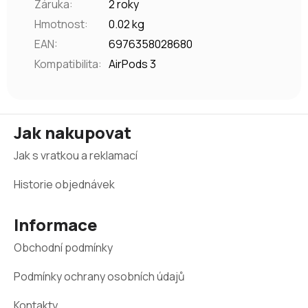
Záruka
:
2 roky
Hmotnost
:
0.02 kg
EAN
:
6976358028680
Kompatibilita
:
AirPods 3
Z
Jak nakupovat
á
Jak s vratkou a reklamací
p
a
Historie objednávek
t
Informace
í
Obchodní podmínky
Podmínky ochrany osobních údajů
Kontakty