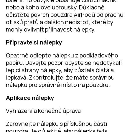
nebo alkoholové ubrousky. Důkladně
očistěte povrch pouzdra AirPodů od prachu,
otisků prstů a dalších nečistot, které by
mohly ovlivnit přilnavost nálepky.
Připravte si nálepky
Opatrně odlepte nálepku z podkladového
papíru. Dávejte pozor, abyste se nedotýkali
lepící strany nálepky, aby zůstala čistá a
lepkavá. Zkontrolujte, že máte správnou
nálepku pro správné místo na pouzdru.
Aplikace nálepky
Vyhlazení a konečná úprava
Zarovnejte nálepku s příslušnou částí
pouzdra. Je důležité, aby nálepka byla