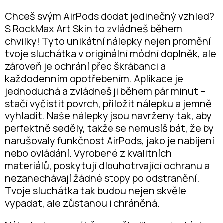
Chceš svým AirPods dodat jedinečný vzhled?
S RockMax Art Skin to zvládneš během
chvilky! Tyto unikátní nálepky nejen promění
tvoje sluchátka v originální módní doplněk, ale
zároveň je ochrání před škrábanci a
každodenním opotřebením. Aplikace je
jednoduchá a zvládneš ji během pár minut –
stačí vyčistit povrch, přiložit nálepku a jemně
vyhladit. Naše nálepky jsou navrženy tak, aby
perfektně seděly, takže se nemusíš bát, že by
narušovaly funkčnost AirPods, jako je nabíjení
nebo ovládání. Vyrobené z kvalitních
materiálů, poskytují dlouhotrvající ochranu a
nezanechávají žádné stopy po odstranění.
Tvoje sluchátka tak budou nejen skvěle
vypadat, ale zůstanou i chráněná.