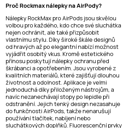
Proč Rockmax nálepky na AirPody?
Nálepky RockMax pro AirPods jsou skvělou
volbou pro každého, kdo chce své sluchátka
nejen ochránit, ale také přizpůsobit
vlastnímu stylu. Díky široké škále designů
od hravých až po elegantní nabízí možnost
vyjádřit osobitý vkus. Kromě estetického
přínosu poskytují nálepky ochranu před
škrábanci a opotřebením. Jsou vyrobené z
kvalitních materiálů, které zajišťují dlouhou
životnost a odolnost. Aplikace je velmi
jednoduchá díky přiloženým nástrojům, a
navíc nezanechávají stopy po lepidle při
odstranění. Jejich tenký design nezasahuje
do funkčnosti AirPods, takže nenarušují
používání tlačítek, nabíjení nebo
sluchátkových doplňků. Fluorescenční prvky