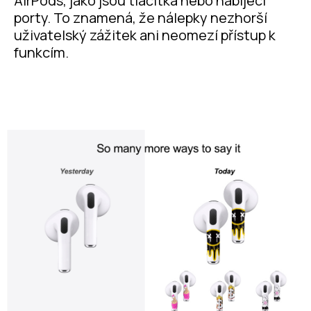
AirPods, jako jsou tlačítka nebo nabíjecí
porty. To znamená, že nálepky nezhorší
uživatelský zážitek ani neomezí přístup k
funkcím.