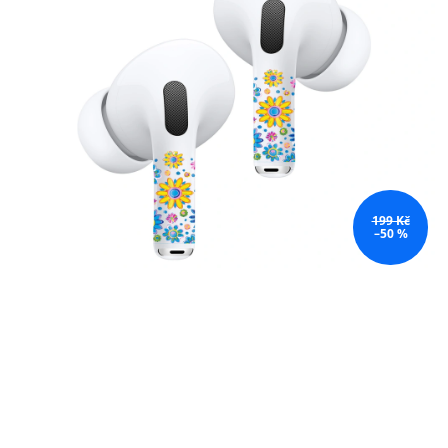
199 Kč
–50 %