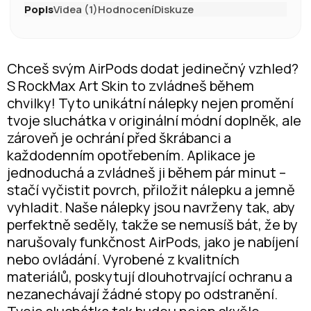
Popis
Videa (1)
Hodnocení
Diskuze
Chceš svým AirPods dodat jedinečný vzhled?
S RockMax Art Skin to zvládneš během
chvilky! Tyto unikátní nálepky nejen promění
tvoje sluchátka v originální módní doplněk, ale
zároveň je ochrání před škrábanci a
každodenním opotřebením. Aplikace je
jednoduchá a zvládneš ji během pár minut –
stačí vyčistit povrch, přiložit nálepku a jemně
vyhladit. Naše nálepky jsou navrženy tak, aby
perfektně seděly, takže se nemusíš bát, že by
narušovaly funkčnost AirPods, jako je nabíjení
nebo ovládání. Vyrobené z kvalitních
materiálů, poskytují dlouhotrvající ochranu a
nezanechávají žádné stopy po odstranění.