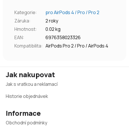
Kategorie
:
pro AirPods 4 / Pro / Pro 2
Záruka
:
2 roky
Hmotnost
:
0.02 kg
EAN
:
6976358023326
Kompatibilita
:
AirPods Pro 2 / Pro / AirPods 4
Z
Jak nakupovat
á
Jak s vratkou a reklamací
p
a
Historie objednávek
t
Informace
í
Obchodní podmínky