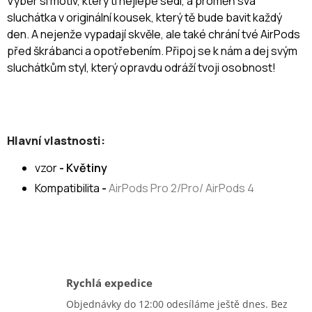
Vyber si motiv, který ti nejlépe sedí, a proměň svá
sluchátka v originální kousek, který tě bude bavit každý
den. A nejenže vypadají skvěle, ale také chrání tvé AirPods
před škrábanci a opotřebením. Připoj se k nám a dej svým
sluchátkům styl, který opravdu odráží tvoji osobnost!
Hlavní vlastnosti:
vzor
- Květiny
Kompatibilita
-
AirPods Pro 2/Pro/ AirPods 4
Rychlá expedice
Objednávky do 12:00 odesíláme ještě dnes. Bez