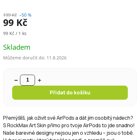
199 Kč
–50 %
99 Kč
Měrná cena:
99 Kč / 1 ks
Skladem
Můžeme doručit do:
11.8.2026
Přidat do košíku
Přemýšlíš, jak oživit své AirPods a dát jim osobitý nádech?
S RockMax Art Skin přímo pro tvoje AirPods to jde snadno!
Naše barevné designy nejsou jen o vzhledu – jsou o tobě.