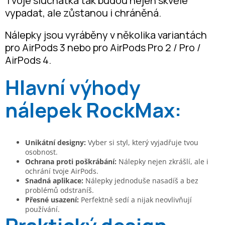
Tvoje sluchátka tak budou nejen skvěle
vypadat, ale zůstanou i chráněná.
Nálepky jsou vyráběny v několika variantách
pro AirPods 3 nebo pro AirPods Pro 2 / Pro /
AirPods 4.
Hlavní výhody
nálepek RockMax:
Unikátní designy:
Vyber si styl, který vyjadřuje tvou
osobnost.
Ochrana proti poškrábání:
Nálepky nejen zkrášlí, ale i
ochrání tvoje AirPods.
Snadná aplikace:
Nálepky jednoduše nasadíš a bez
problémů odstraníš.
Přesné usazení:
Perfektně sedí a nijak neovlivňují
používání.