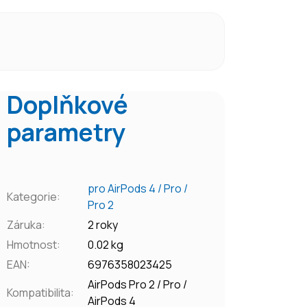
Doplňkové
parametry
pro AirPods 4 / Pro /
Kategorie
:
Pro 2
Záruka
:
2 roky
Hmotnost
:
0.02 kg
EAN
:
6976358023425
AirPods Pro 2 / Pro /
Kompatibilita
:
AirPods 4