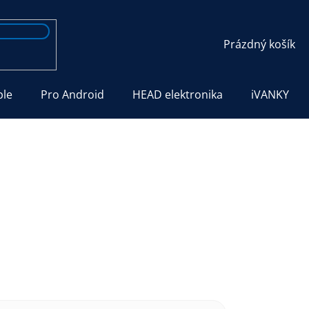
NÁKUPNÍ
Prázdný košík
KOŠÍK
ple
Pro Android
HEAD elektronika
iVANKY