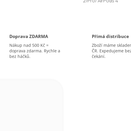
2/Pro/ AirPods 4
Doprava ZDARMA
Přímá distribuce
Nákup nad 500 Kč =
Zboží máme sklade
doprava zdarma. Rychle a
ČR. Expedujeme be
bez háčků.
čekání.