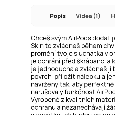
Popis
Videa (1)
H
Chceš svým AirPods dodat j
Skin to zvládneš během chvi
promění tvoje sluchátka v or
je ochrání před škrábanci a
je jednoduchá a zvládneš ji 
povrch, přiložit nálepku a j
navrženy tak, aby perfektně 
narušovaly funkčnost AirPods
Vyrobené z kvalitních materi
ochranu a nezanechávají žá
sluchátka tak budou nejen s