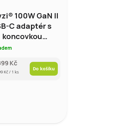
vzi® 100W GaN II
B-C adaptér s
 koncovkou
rný
adem
899 Kč
Do košíku
rná
99 Kč / 1 ks
a: