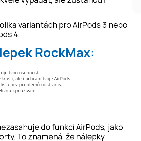
olika variantách pro AirPods 3 nebo
Pods 4.
álepek RockMax:
dřuje tvou osobnost.
rášlí, ale i ochrání tvoje AirPods.
íš a bez problémů odstraníš.
livňují používání.
nezasahuje do funkcí AirPods, jako
porty. To znamená, že nálepky