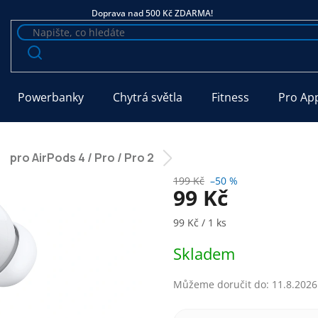
Doprava nad 500 Kč ZDARMA!
Powerbanky
Chytrá světla
Fitness
Pro Ap
pro AirPods 4 / Pro / Pro 2
199 Kč
–50 %
99 Kč
Měrná cena:
99 Kč / 1 ks
Skladem
Můžeme doručit do:
11.8.2026