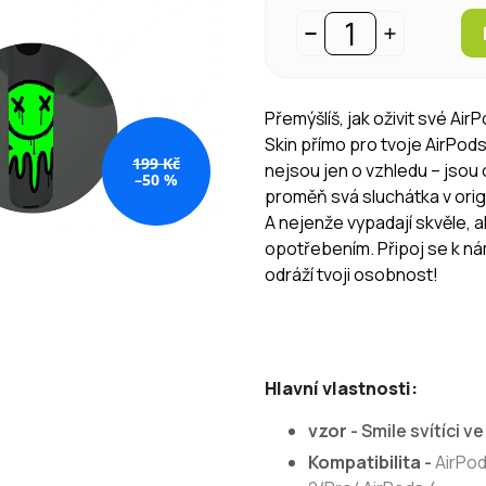
Přemýšlíš, jak oživit své Ai
Skin přímo pro tvoje AirPod
199 Kč
nejsou jen o vzhledu – jsou o
–50 %
proměň svá sluchátka v origi
A nejenže vypadají skvěle, a
opotřebením. Připoj se k ná
odráží tvoji osobnost!
Hlavní vlastnosti:
vzor
- Smile svítíci v
Kompatibilita
-
AirPod