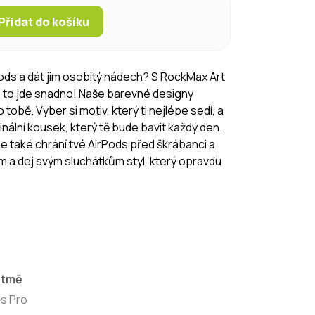
Přidat do košíku
rPods a dát jim osobitý nádech? S RockMax Art
s to jde snadno! Naše barevné designy
 tobě. Vyber si motiv, který ti nejlépe sedí, a
nální kousek, který tě bude bavit každý den.
le také chrání tvé AirPods před škrábanci a
m a dej svým sluchátkům styl, který opravdu
e tmě
s Pro