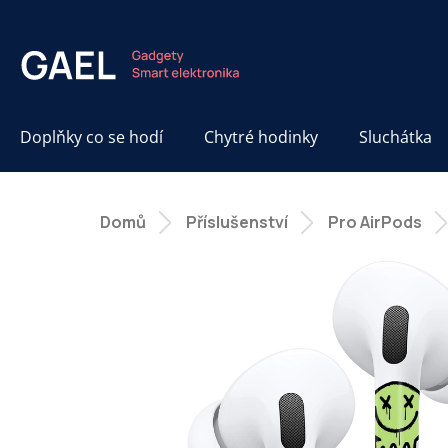
Přejít
na
obsah
Doplňky co se hodí
Chytré hodinky
Sluchátka
Domů
Příslušenství
Pro AirPods