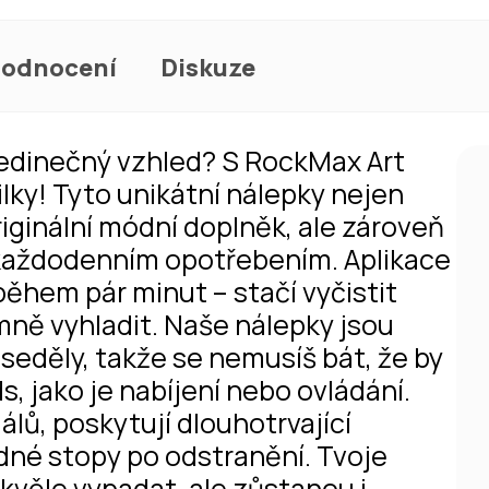
odnocení
Diskuze
edinečný vzhled? S RockMax Art
lky! Tyto unikátní nálepky nejen
iginální módní doplněk, ale zároveň
 každodenním opotřebením. Aplikace
během pár minut – stačí vyčistit
emně vyhladit. Naše nálepky jsou
seděly, takže se nemusíš bát, že by
, jako je nabíjení nebo ovládání.
álů, poskytují dlouhotrvající
dné stopy po odstranění. Tvoje
kvěle vypadat, ale zůstanou i