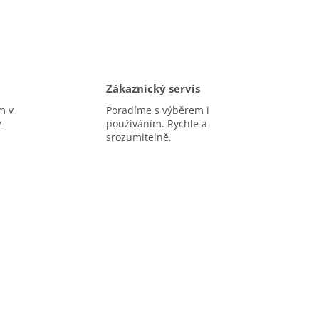
Zákaznický servis
m v
Poradíme s výběrem i
z
používáním. Rychle a
srozumitelně.