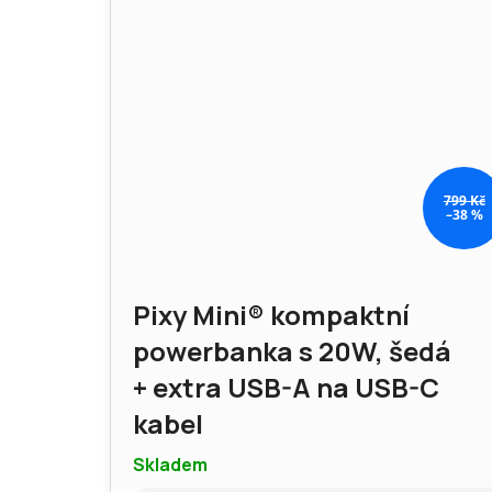
799 Kč
–38 %
Pixy Mini® kompaktní
powerbanka s 20W, šedá
+ extra USB-A na USB-C
kabel
Skladem