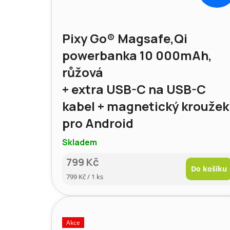
Pixy Go® Magsafe,Qi
powerbanka 10 000mAh,
růžová
+ extra USB-C na USB-C
kabel + magnetický kroužek
pro Android
Skladem
799 Kč
Do košíku
Měrná
799 Kč / 1 ks
cena:
Akce