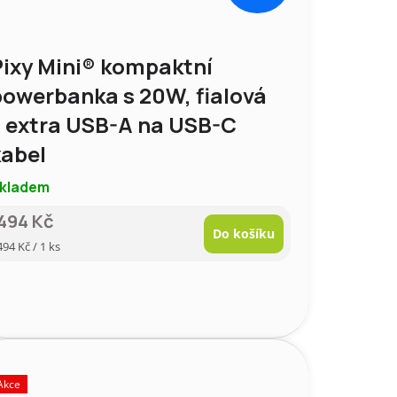
Pixy Mini® kompaktní
powerbanka s 20W, fialová
+ extra USB-A na USB-C
kabel
kladem
494 Kč
Do košíku
Měrná
494 Kč / 1 ks
cena:
Akce