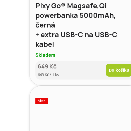
Pixy Go® Magsafe,Qi
powerbanka 5000mAh,
černá
+ extra USB-C na USB-C
kabel
Skladem
649 Kč
Do košíku
Měrná
649 Kč / 1 ks
cena:
Akce