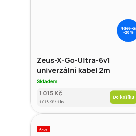
1 269 Kč
–20 %
Zeus-X-Go-Ultra-6v1
univerzální kabel 2m
Skladem
1 015 Kč
Do košíku
Měrná
1 015 Kč / 1 ks
cena:
Akce