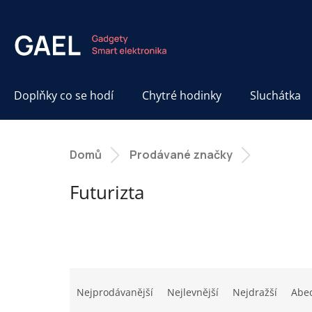
Přejít
na
obsah
Doplňky co se hodí
Chytré hodinky
Sluchátka
Domů
Prodávané značky
Futurizta
Ř
a
Nejprodávanější
Nejlevnější
Nejdražší
Abe
z