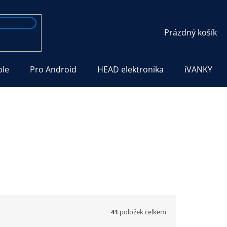
NÁKUPNÍ
Prázdný košík
KOŠÍK
ple
Pro Android
HEAD elektronika
iVANKY
41
položek celkem