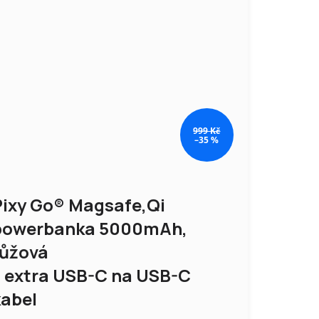
999 Kč
–35 %
Pixy Go® Magsafe,Qi
powerbanka 5000mAh,
růžová
+ extra USB-C na USB-C
kabel