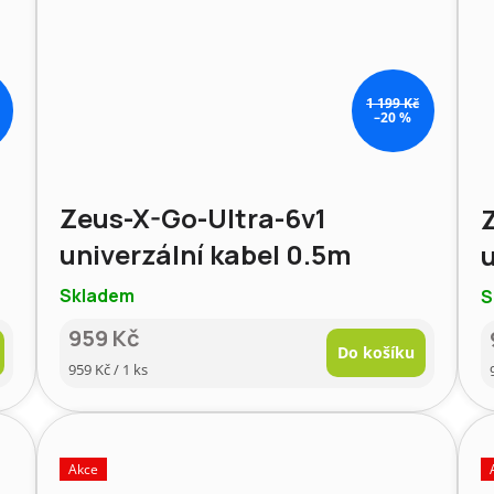
1 199 Kč
–20 %
Zeus-X-Go-Ultra-6v1
univerzální kabel 0.5m
u
Skladem
S
959 Kč
Do košíku
Měrná
959 Kč / 1 ks
cena:
Akce