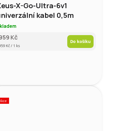
Zeus-X-Go-Ultra-6v1
niverzální kabel 0,5m
kladem
959 Kč
Do košíku
Měrná
959 Kč / 1 ks
cena:
Akce