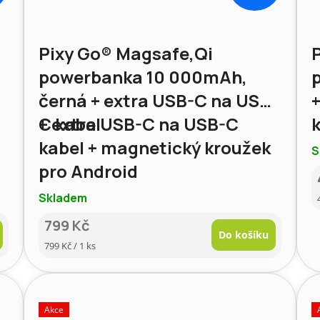
Pixy Go® Magsafe,Qi
powerbanka 10 000mAh,
černá + extra USB-C na USB-
C kabel
+ extra USB-C na USB-C
kabel + magnetický kroužek
S
pro Android
Skladem
799 Kč
Do košíku
Měrná
799 Kč / 1 ks
cena:
Akce