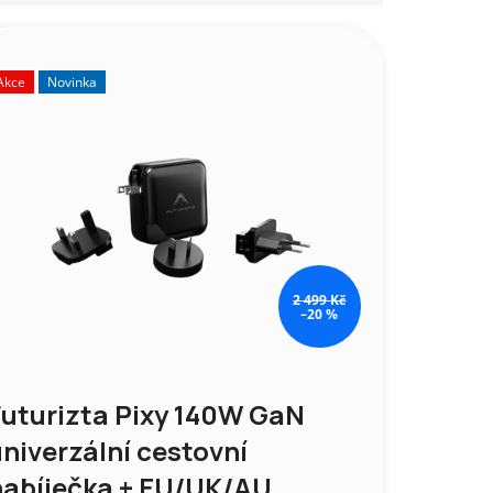
Akce
Novinka
2 499 Kč
–20 %
Futurizta Pixy 140W GaN
niverzální cestovní
nabíječka + EU/UK/AU