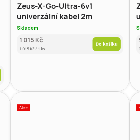
Zeus-X-Go-Ultra-6v1
univerzální kabel 2m
u
Skladem
S
1 015 Kč
Do košíku
Měrná
1 015 Kč / 1 ks
cena:
Akce