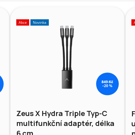
Akce
Novinka
849 Kč
–20 %
Zeus X Hydra Triple Typ-C
multifunkční adaptér, délka
u
6 cm