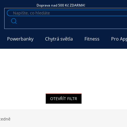
Doprava nad 500 Kč ZDARMA!
Powerbanky
Chytrá světla
Fitness
Pro Ap
OTEVŘÍT FILTR
cedně