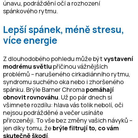
únavu, podráždění očí a rozhození
spánkového rytmu.
Lepší spánek, méně stresu,
více energie
Z dlouhodobého pohledu může být
vystavení
modrému světlu
příčinou vážnějších
problémů – narušeného cirkadiánního rytmu,
syndromu suchého oka nebo i zhoršeného
spánku. Brýle Barner Chroma
pomáhají
obnovit rovnováhu
. Už po pár dnech si
všimnete rozdílu: hlava vás tolik nebolí, oči
nejsou podrážděné a večer usínáte
přirozeněji. To vše bez změny vašich návyků –
jen díky tomu, že
brýle filtrují to, co vám
skutečně škodí
.