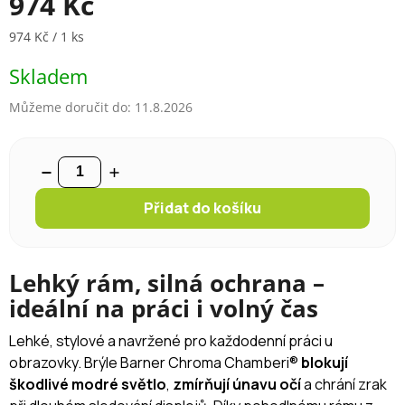
974 Kč
Měrná cena:
974 Kč / 1 ks
Skladem
Můžeme doručit do:
11.8.2026
Přidat do košíku
Lehký rám, silná ochrana –
ideální na práci i volný čas
Lehké, stylové a navržené pro každodenní práci u
obrazovky. Brýle Barner Chroma Chamberi®
blokují
škodlivé modré světlo
,
zmírňují únavu očí
a chrání zrak