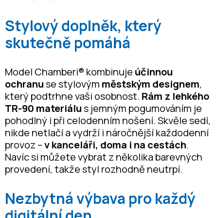
Stylový doplněk, který
skutečně pomáhá
Model Chamberi® kombinuje
účinnou
ochranu
se stylovým
městským designem
,
který podtrhne vaši osobnost.
Rám z lehkého
TR-90 materiálu
s jemným pogumováním je
pohodlný i při celodenním nošení. Skvěle sedí,
nikde netlačí a vydrží i náročnější každodenní
provoz –
v kanceláři, doma i na cestách
.
Navíc si můžete vybrat z několika barevných
provedení, takže styl rozhodně neutrpí.
Nezbytná výbava pro každý
digitální den