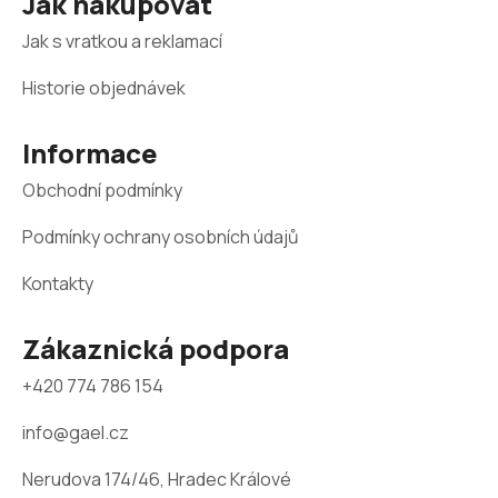
Jak nakupovat
á
Jak s vratkou a reklamací
p
a
Historie objednávek
t
Informace
í
Obchodní podmínky
Podmínky ochrany osobních údajů
Kontakty
Zákaznická podpora
+420 774 786 154
info@gael.cz
Nerudova 174/46, Hradec Králové