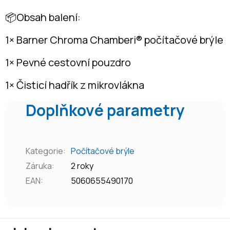
📦Obsah balení:
1× Barner Chroma Chamberi® počítačové brýle
1× Pevné cestovní pouzdro
1× Čisticí hadřík z mikrovlákna
Doplňkové parametry
Kategorie
:
Počítačové brýle
Záruka
:
2 roky
EAN
:
5060655490170
Z