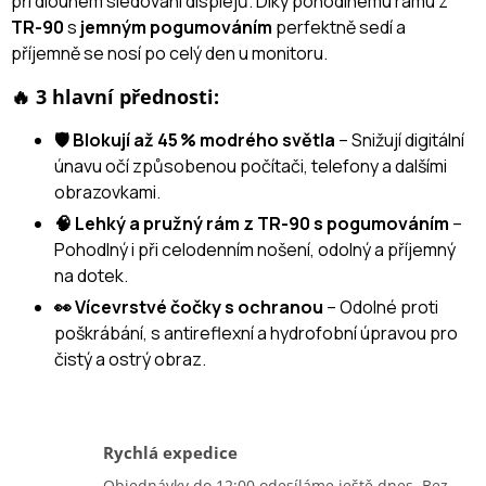
při dlouhém sledování displejů. Díky pohodlnému rámu z
TR-90
s
jemným pogumováním
perfektně sedí a
příjemně se nosí po celý den u monitoru.
🔥 3 hlavní přednosti:
🛡️ Blokují až 45 % modrého světla
– Snižují digitální
únavu očí způsobenou počítači, telefony a dalšími
obrazovkami.
🧠 Lehký a pružný rám z TR-90 s pogumováním
–
Pohodlný i při celodenním nošení, odolný a příjemný
na dotek.
👀 Vícevrstvé čočky s ochranou
– Odolné proti
poškrábání, s antireflexní a hydrofobní úpravou pro
čistý a ostrý obraz.
Rychlá expedice
Objednávky do 12:00 odesíláme ještě dnes. Bez