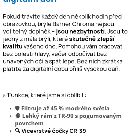
Pokud trávíte každý den několik hodin před
obrazovkou, brýle Barner Chroma nejsou
volitelný doplněk –
jsou nezbytností
. Jsou to
jedny z mála brýlí, které
skutečně zlepší
kvalitu
vašeho dne. Pomohou vám pracovat
bez bolesti hlavy, večer odpočívat bez
unavených očí a spát lépe. Bez nich zkrátka
platíte za digitální dobu příliš vysokou daň.
✅Funkce, které jsme si oblíbili:
🛡️
Filtruje až 45 % modrého světla
🧠 Lehký rám z TR-90 s pogumovaným
povrchem
🔍 Vícevrstvé čočky CR-39