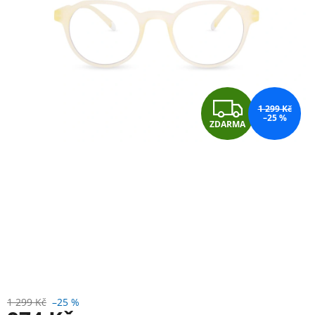
Z
1 299 Kč
–25 %
ZDARMA
D
A
R
M
A
1 299 Kč
–25 %