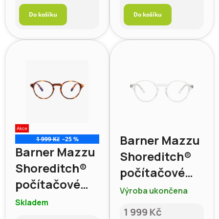
cena:
cena:
Do košíku
Do košíku
Akce
Barner Mazzu
1 999 Kč
–25 %
Barner Mazzu
Shoreditch®
Shoreditch®
počítačové
počítačové
brýle, Crystal
Výroba ukončena
brýle, Havana
Skladem
1 999 Kč