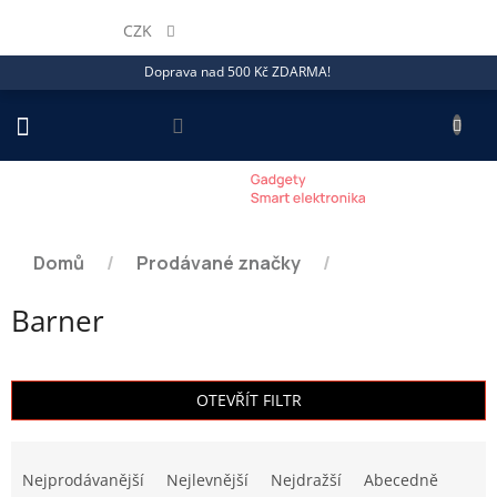
Přejít
na
CZK
obsah
Doprava nad 500 Kč ZDARMA!
NÁKU
KOŠÍ
Domů
/
Prodávané značky
/
Barner
OTEVŘÍT FILTR
Ř
a
Nejprodávanější
Nejlevnější
Nejdražší
Abecedně