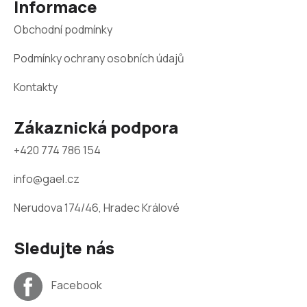
Informace
v
í
ý
Obchodní podmínky
p
i
s
Podmínky ochrany osobních údajů
u
Kontakty
Zákaznická podpora
+420 774 786 154
info@gael.cz
Nerudova 174/46, Hradec Králové
Sledujte nás
Facebook