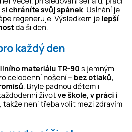
er večer, při sledování seriálů, práci
 si
chráníte svůj spánek
. Usínání je
 lépe regeneruje. Výsledkem je
lepší
nnost
další den.
pro každý den
bilního materiálu TR-90
s jemným
o celodenní nošení –
bez otlaků,
promisů
. Brýle padnou dětem i
 každodenní život
ve škole, v práci i
, takže není třeba volit mezi zdravím