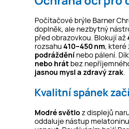
Ochrana očí pro d
Počítačové brýle Barner Ch
doplněk, ale nezbytný nástro
před obrazovkou. Blokují až
rozsahu
410–450 nm
, kter
podráždění
nebo pálení. Dí
nebo hrát
bez nepříjemného 
jasnou mysl a zdravý zrak
.
Kvalitní spánek zač
Modré světlo
z displejů nar
oddaluje nástup melatonin