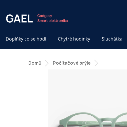
Přejít
na
obsah
Doplňky co se hodí
Chytré hodinky
Sluchátka
Domů
Počítačové brýle