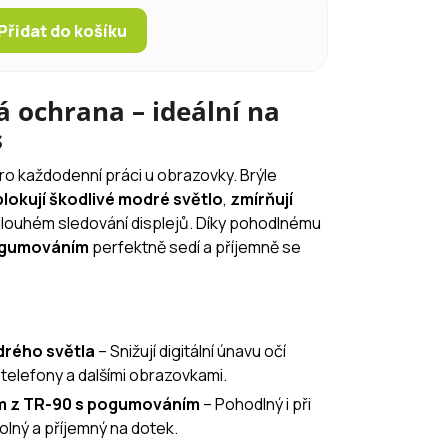
Přidat do košíku
á ochrana – ideální na
s
ro každodenní práci u obrazovky. Brýle
blokují škodlivé modré světlo
,
zmírňují
 dlouhém sledování displejů. Díky pohodlnému
ogumováním
perfektně sedí a příjemně se
odrého světla
– Snižují digitální únavu očí
telefony a dalšími obrazovkami.
ám z TR-90 s pogumováním
– Pohodlný i při
lný a příjemný na dotek.