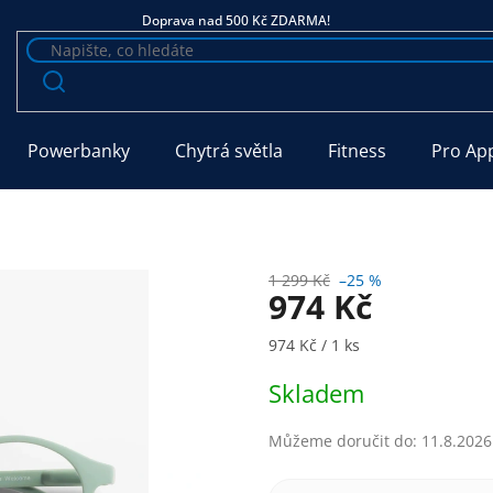
Doprava nad 500 Kč ZDARMA!
Powerbanky
Chytrá světla
Fitness
Pro Ap
1 299 Kč
–25 %
974 Kč
Měrná cena:
974 Kč / 1 ks
Skladem
Můžeme doručit do:
11.8.2026