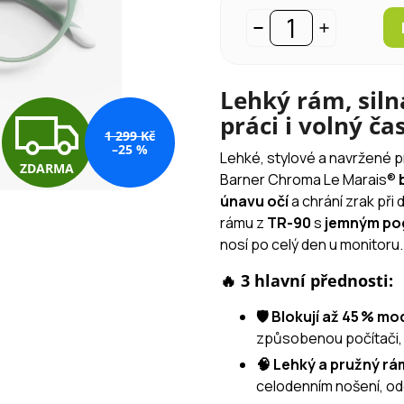
Lehký rám, siln
Z
práci i volný ča
1 299 Kč
–25 %
Lehké, stylové a navržené p
ZDARMA
D
Barner Chroma Le Marais®
únavu očí
a chrání zrak při
rámu z
TR-90
s
jemným p
A
nosí po celý den u monitoru.
🔥 3 hlavní přednosti:
R
🛡️ Blokují až 45 % m
způsobenou počítači, 
🧠 Lehký a pružný r
M
celodenním nošení, odo