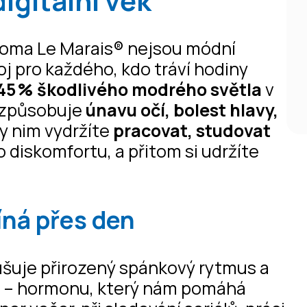
igitální věk
roma Le Marais® nejsou módní
j pro každého, kdo tráví hodiny
45 % škodlivého modrého světla
v
é způsobuje
únavu očí, bolest hlavy,
ky nim vydržíte
pracovat, studovat
diskomfortu, a přitom si udržíte
íná přes den
ušuje přirozený spánkový rytmus a
u – hormonu, který nám pomáhá