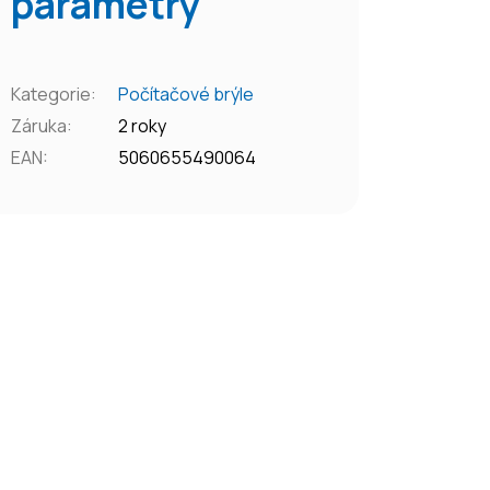
parametry
Kategorie
:
Počítačové brýle
Záruka
:
2 roky
EAN
:
5060655490064