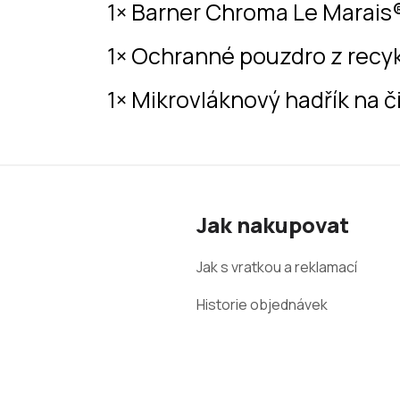
1× Barner Chroma Le Marais
1× Ochranné pouzdro z recy
1× Mikrovláknový hadřík na č
Z
á
Jak nakupovat
p
a
Jak s vratkou a reklamací
t
Historie objednávek
í