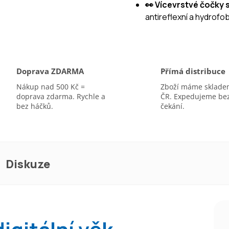
👀 Vícevrstvé čočky
A
antireflexní a hydrofo
Doprava ZDARMA
Přímá distribuce
Nákup nad 500 Kč =
Zboží máme sklade
doprava zdarma. Rychle a
ČR. Expedujeme be
bez háčků.
čekání.
Diskuze