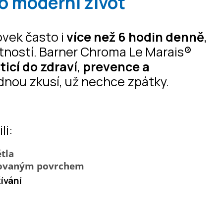
ro moderní život
ovek často i
více než 6 hodin denně
,
tností. Barner Chroma Le Marais®
ticí do zdraví
,
prevence a
ednou zkusí, už nechce zpátky.
li:
tla
movaným povrchem
ívání