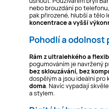
usnout. Používáním brýlí Barn
nebo brouzdání po telefonu,
pak přirozené, hlubší a tělo
koncentrace a vyšší výko
Pohodlí a odolnost 
Rám z ultralehkého a flexi
pogumováním je navržený pr
bez sklouzávání, bez kom
dospělým a jsou ideální pro
doma
. Navíc vypadají skvěle
a stylem.