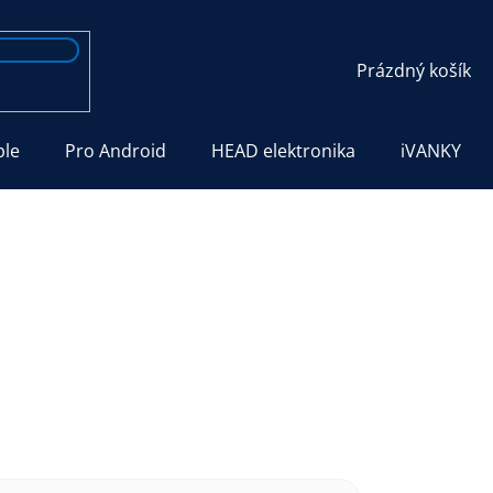
NÁKUPNÍ
Prázdný košík
KOŠÍK
ple
Pro Android
HEAD elektronika
iVANKY