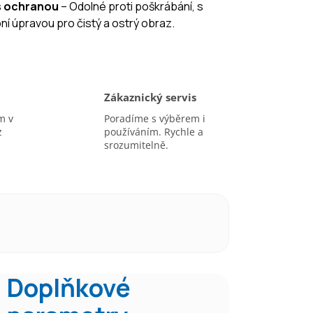
 s ochranou
– Odolné proti poškrábání, s
bní úpravou pro čistý a ostrý obraz.
Zákaznický servis
m v
Poradíme s výběrem i
z
používáním. Rychle a
srozumitelně.
Doplňkové