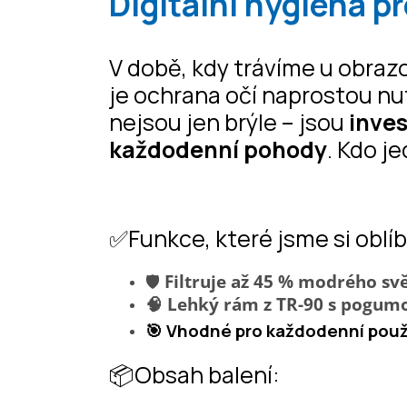
Digitální hygiena p
V době, kdy trávíme u obraz
je ochrana očí naprostou nu
nejsou jen brýle – jsou
inves
každodenní pohody
. Kdo j
✅Funkce, které jsme si oblíbi
🛡️
Filtruje až 45 % modrého svě
🧠 Lehký rám z TR-90 s pogu
🎯 Vhodné pro každodenní použ
📦Obsah balení: