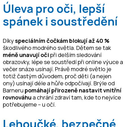
Úleva pro oči, lepší
spánek i soustředění
Díky
speciálním čočkám blokují až 40 %
škodlivého modrého světla. Dětem se tak
méně unavují oči
při delším sledování
obrazovky, lépe se soustředí při online výuce a
večer snáze usínají. Právě modré světlo je
totiž častým důvodem, proč děti (a nejen
ony) usínají déle a hůře odpočívají. Brýle od
Barneru
pomáhají přirozeně nastavit vnitřní
rovnováhu
a chrání zdraví tam, kde to nejvíce
potřebujeme – u očí.
Lehoučké, bezpečné