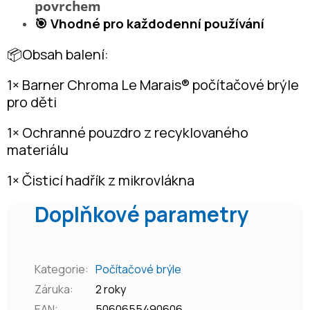
povrchem
🎯 Vhodné pro každodenní používání
📦Obsah balení:
1× Barner Chroma Le Marais® počítačové brýle
pro děti
1× Ochranné pouzdro z recyklovaného
materiálu
1× Čisticí hadřík z mikrovlákna
Doplňkové parametry
Kategorie
:
Počítačové brýle
Záruka
:
2 roky
EAN
:
5060655490606