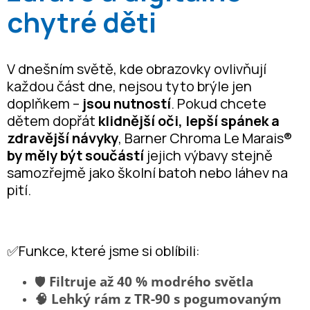
chytré děti
V dnešním světě, kde obrazovky ovlivňují
každou část dne, nejsou tyto brýle jen
doplňkem –
jsou nutností
. Pokud chcete
dětem dopřát
klidnější oči, lepší spánek a
zdravější návyky
, Barner Chroma Le Marais®
by měly být součástí
jejich výbavy stejně
samozřejmě jako školní batoh nebo láhev na
pití.
✅Funkce, které jsme si oblíbili:
🛡️
Filtruje až 40 % modrého světla
🧠 Lehký rám z TR-90 s pogumovaným