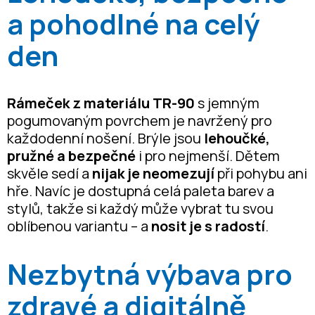
a pohodlné na celý
den
Rámeček z materiálu TR-90
s jemným
pogumovaným povrchem je navržený pro
každodenní nošení. Brýle jsou
lehoučké,
pružné a bezpečné
i pro nejmenší. Dětem
skvěle sedí a
nijak je neomezují
při pohybu ani
hře. Navíc je dostupná celá paleta barev a
stylů, takže si každý může vybrat tu svou
oblíbenou variantu – a
nosit je s radostí
.
Nezbytná výbava pro
zdravé a digitálně