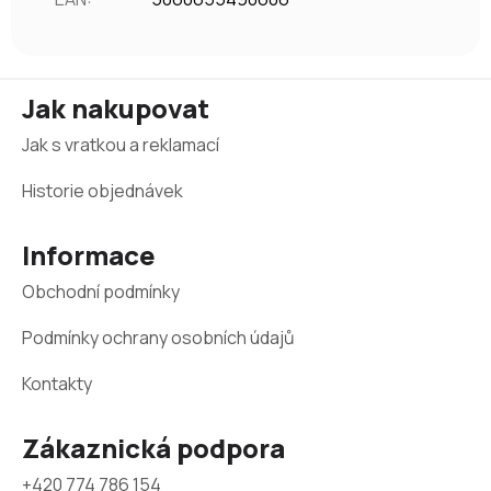
Z
Jak nakupovat
á
Jak s vratkou a reklamací
p
a
Historie objednávek
t
Informace
í
Obchodní podmínky
Podmínky ochrany osobních údajů
Kontakty
Zákaznická podpora
+420 774 786 154