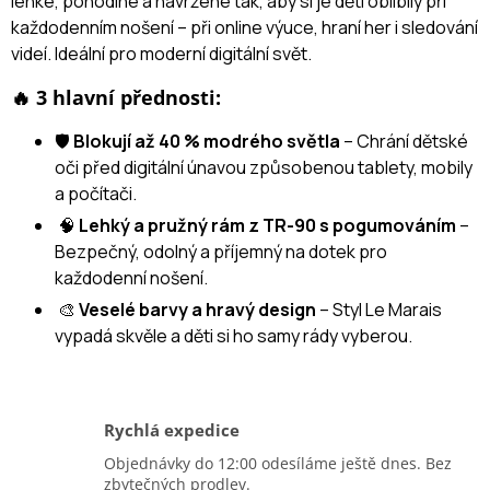
lehké, pohodlné a navržené tak, aby si je děti oblíbily při
každodenním nošení – při online výuce, hraní her i sledování
videí. Ideální pro moderní digitální svět.
🔥 3 hlavní přednosti:
🛡️
Blokují až 40 % modrého světla
– Chrání dětské
oči před digitální únavou způsobenou tablety, mobily
a počítači.
🧠
Lehký a pružný rám z TR-90 s pogumováním
–
Bezpečný, odolný a příjemný na dotek pro
každodenní nošení.
🎨
Veselé barvy a hravý design
– Styl Le Marais
vypadá skvěle a děti si ho samy rády vyberou.
Rychlá expedice
Objednávky do 12:00 odesíláme ještě dnes. Bez
zbytečných prodlev.