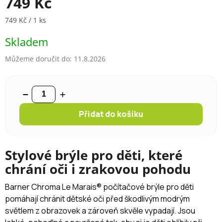
749 Kč
Měrná cena:
749 Kč / 1 ks
Skladem
Můžeme doručit do:
11.8.2026
Přidat do košíku
Stylové brýle pro děti, které
chrání oči i zrakovou pohodu
Barner Chroma Le Marais® počítačové brýle pro děti
pomáhají chránit dětské oči před škodlivým modrým
světlem z obrazovek a zároveň skvěle vypadají. Jsou