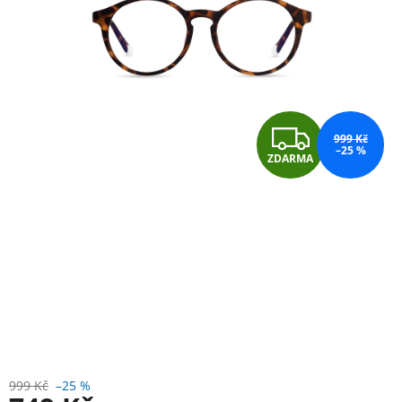
Z
999 Kč
–25 %
ZDARMA
D
A
R
M
A
999 Kč
–25 %