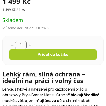
1 499 Kč
Měrná cena:
1 499 Kč / 1 ks
Skladem
Můžeme doručit do:
7.8.2026
Přidat do košíku
Lehký rám, silná ochrana –
ideální na práci i volný čas
Lehké, stylové a navržené pro každodenní práci u
obrazovky. Brýle Barner Mazzu Gracia®
blokují škodlivé
modré světlo
,
zmírňují únavu očí
a chrání zrak při