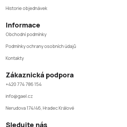
p
a
Historie objednávek
t
Informace
í
Obchodní podmínky
Podmínky ochrany osobních údajů
Kontakty
Zákaznická podpora
+420 774 786 154
info@gael.cz
Nerudova 174/46, Hradec Králové
Sledujte nás