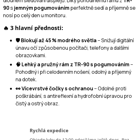
dlouhém sledování displejů. Díky pohodlnému rámu z
TR-
90
s
jemným pogumováním
perfektně sedí a příjemně se
nosí po celý den u monitoru.
🔥 3 hlavní přednosti:
🛡️ Blokují až 45 % modrého světla
– Snižují digitální
únavu očí způsobenou počítači, telefony a dalšími
obrazovkami.
🧠 Lehký a pružný rám z TR-90 s pogumováním
–
Pohodlný i při celodenním nošení, odolný a příjemný
na dotek.
👀 Vícevrstvé čočky s ochranou
– Odolné proti
poškrábání, s antireflexní a hydrofobní úpravou pro
čistý a ostrý obraz.
Rychlá expedice
Objednávky do 12:00 odesíláme ještě dnes. Bez