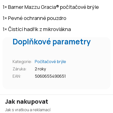
1×
Barner Mazzu Gracia®
počítačové brýle
1× Pevné ochranné pouzdro
1× Čistící hadřík z mikrovlákna
Doplňkové parametry
Kategorie
:
Počítačové brýle
Záruka
:
2 roky
EAN
:
5060655490651
Z
Jak nakupovat
á
Jak s vratkou a reklamací