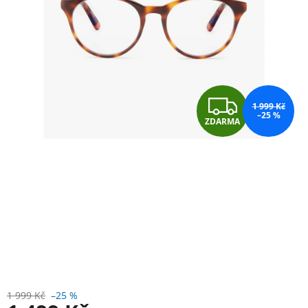
Z
1 999 Kč
–25 %
ZDARMA
D
A
R
M
A
1 999 Kč
–25 %