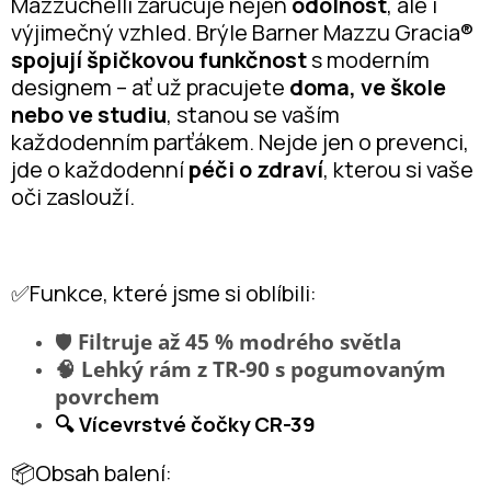
Mazzuchelli zaručuje nejen
odolnost
, ale i
výjimečný vzhled. Brýle Barner Mazzu Gracia®
spojují špičkovou funkčnost
s moderním
designem – ať už pracujete
doma, ve škole
nebo ve studiu
, stanou se vaším
každodenním parťákem. Nejde jen o prevenci,
jde o každodenní
péči o zdraví
, kterou si vaše
oči zaslouží.
✅Funkce, které jsme si oblíbili:
🛡️
Filtruje až 45 % modrého světla
🧠 Lehký rám z TR-90 s pogumovaným
povrchem
🔍 Vícevrstvé čočky CR-39
📦Obsah balení: