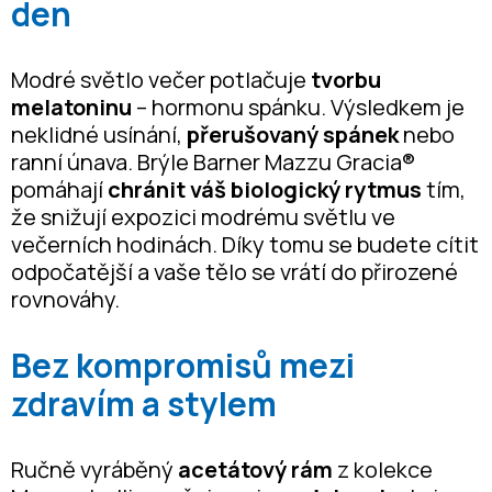
den
Modré světlo večer potlačuje
tvorbu
melatoninu
– hormonu spánku. Výsledkem je
neklidné usínání,
přerušovaný spánek
nebo
ranní únava. Brýle Barner Mazzu Gracia®
pomáhají
chránit váš biologický rytmus
tím,
že snižují expozici modrému světlu ve
večerních hodinách. Díky tomu se budete cítit
odpočatější a vaše tělo se vrátí do přirozené
rovnováhy.
Bez kompromisů mezi
zdravím a stylem
Ručně vyráběný
acetátový rám
z kolekce