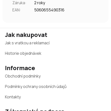
Záruka
:
2 roky
EAN
:
5060655490316
Z
Jak nakupovat
á
Jak s vratkou a reklamací
p
a
Historie objednávek
t
Informace
í
Obchodní podmínky
Podmínky ochrany osobních údajů
Kontakty