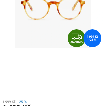
Z
1 999 Kč
–25 %
ZDARMA
D
A
R
M
A
1 999 Kč
–25 %