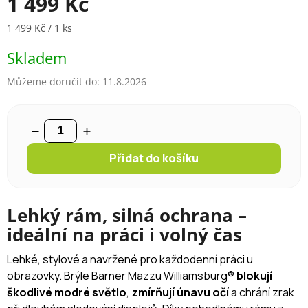
1 499 Kč
Měrná cena:
1 499 Kč / 1 ks
Skladem
Můžeme doručit do:
11.8.2026
Přidat do košíku
Lehký rám, silná ochrana –
ideální na práci i volný čas
Lehké, stylové a navržené pro každodenní práci u
obrazovky. Brýle Barner Mazzu Williamsburg®
blokují
škodlivé modré světlo
,
zmírňují únavu očí
a chrání zrak