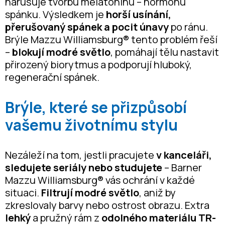
narušuje tvorbu melatoninu – hormonu
spánku. Výsledkem je
horší usínání,
přerušovaný spánek a pocit únavy
po ránu.
Brýle Mazzu Williamsburg® tento problém řeší
–
blokují modré světlo
, pomáhají tělu nastavit
přirozený biorytmus a podporují hluboký,
regenerační spánek.
Brýle, které se přizpůsobí
vašemu životnímu stylu
Nezáleží na tom, jestli pracujete
v kanceláři,
sledujete seriály nebo studujete
– Barner
Mazzu Williamsburg® vás ochrání v každé
situaci.
Filtrují modré světlo
, aniž by
zkreslovaly barvy nebo ostrost obrazu. Extra
lehký
a pružný rám z
odolného materiálu TR-