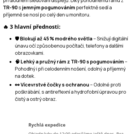
při dlouhém sledování displejů. Díky pohodlnému rámu z
TR-90
s
jemným pogumováním
perfektně sedí a
příjemně se nosí po celý den u monitoru.
🔥 3 hlavní přednosti:
🛡️ Blokují až 45 % modrého světla
– Snižují digitální
únavu očí způsobenou počítači, telefony a dalšími
obrazovkami.
🧠 Lehký a pružný rám z TR-90 s pogumováním
–
Pohodlný i při celodenním nošení, odolný a příjemný
na dotek.
👀 Vícevrstvé čočky s ochranou
– Odolné proti
poškrábání, s antireflexní a hydrofobní úpravou pro
čistý a ostrý obraz.
Rychlá expedice
Objednávky do 12:00 odesíláme ještě dnes. Bez