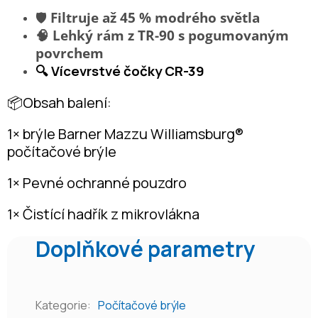
🛡️
Filtruje až 45 % modrého světla
🧠 Lehký rám z TR-90 s pogumovaným
povrchem
🔍 Vícevrstvé čočky CR-39
📦Obsah balení:
1× brýle Barner Mazzu Williamsburg®
počítačové brýle
1× Pevné ochranné pouzdro
1× Čistící hadřík z mikrovlákna
Doplňkové parametry
Kategorie
:
Počítačové brýle