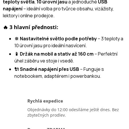
teploty světla
,
10 úrovní jasu
a jednoduché
USB
napájení
– ideální volba pro tvůrce obsahu, vizážisty,
lektory i online prodejce.
🔥 3 hlavní přednosti:
🔆 Nastavitelné světlo podle potřeby
– 3 teploty a
10 úrovní jasu pro ideální nasvícení.
📱 Držák na mobil a stativ až 160 cm
– Perfektní
úhel záběru ve stoje i vsedě.
🔌 Snadné napájení přes USB
– Funguje s
notebookem, adaptérem i powerbankou.
Rychlá expedice
Objednávky do 12:00 odesíláme ještě dnes. Bez
zbytečných prodlev.