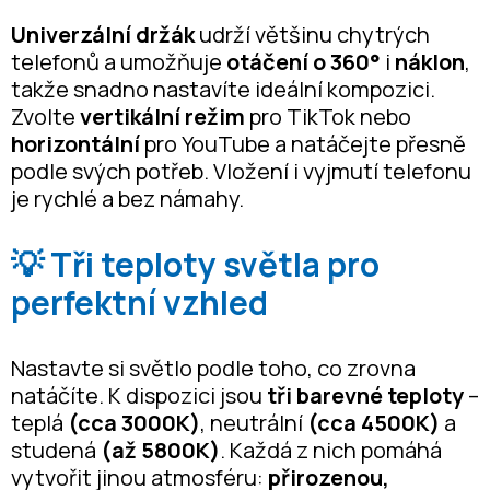
Univerzální držák
udrží většinu chytrých
telefonů a umožňuje
otáčení o 360°
i
náklon
,
takže snadno nastavíte ideální kompozici.
Zvolte
vertikální režim
pro TikTok nebo
horizontální
pro YouTube a natáčejte přesně
podle svých potřeb. Vložení i vyjmutí telefonu
je rychlé a bez námahy.
💡 Tři teploty světla pro
perfektní vzhled
Nastavte si světlo podle toho, co zrovna
natáčíte. K dispozici jsou
tři barevné teploty
–
teplá
(cca 3000K)
, neutrální
(cca 4500K)
a
studená
(až 5800K)
. Každá z nich pomáhá
vytvořit jinou atmosféru:
přirozenou,