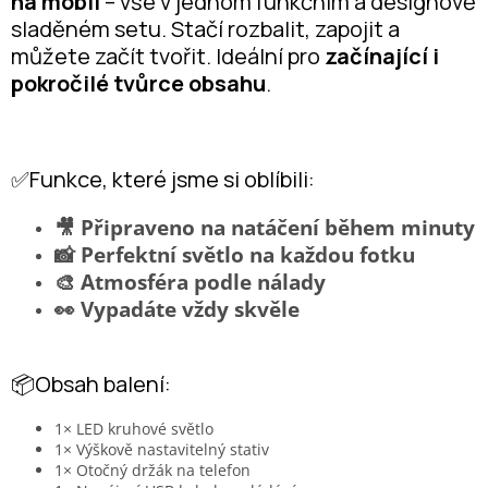
na mobil
– vše v jednom funkčním a designově
sladěném setu. Stačí rozbalit, zapojit a
můžete začít tvořit. Ideální pro
začínající i
pokročilé tvůrce obsahu
.
✅Funkce, které jsme si oblíbili:
🎥 Připraveno na natáčení během minuty
📸 Perfektní světlo na každou fotku
🎨 Atmosféra podle nálady
👀 Vypadáte vždy skvěle
📦Obsah balení:
1× LED kruhové světlo
1× Výškově nastavitelný stativ
1× Otočný držák na telefon