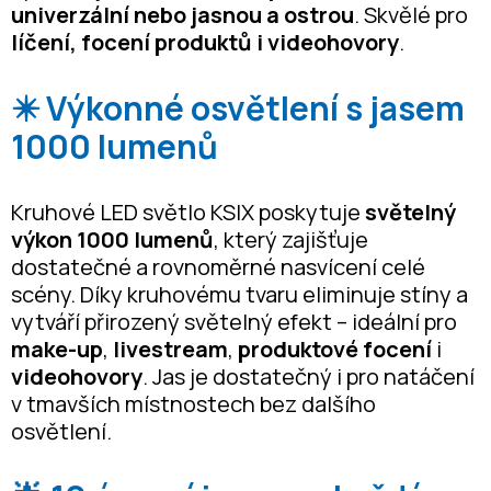
univerzální nebo jasnou a ostrou
. Skvělé pro
líčení, focení produktů i videohovory
.
✴️ Výkonné osvětlení s jasem
1000 lumenů
Kruhové LED světlo KSIX poskytuje
světelný
výkon 1000 lumenů
, který zajišťuje
dostatečné a rovnoměrné nasvícení celé
scény. Díky kruhovému tvaru eliminuje stíny a
vytváří přirozený světelný efekt – ideální pro
make-up
,
livestream
,
produktové focení
i
videohovory
. Jas je dostatečný i pro natáčení
v tmavších místnostech bez dalšího
osvětlení.