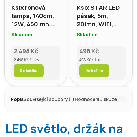
Ksix rohová
Ksix STAR LED
lampa, 140cm,
pásek, 5m,
12W, 450lmn,
20lmn, WiFi,
RGBWIC,
RGBIC, dálkové
Skladem
Skladem
Dálkové
ovládání
ovládání
2 498 Kč
498 Kč
Měrná
Měrná
2 498 Kč / 1 ks
498 Kč / 1 ks
cena:
cena:
Do košíku
Do košíku
Popis
Související soubory (1)
Hodnocení
Diskuze
LED světlo, držák na