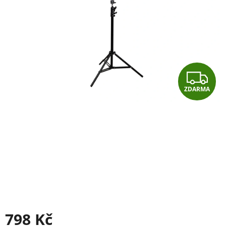
Z
ZDARMA
D
A
R
M
A
798 Kč