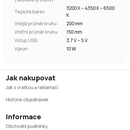
3200 K – 4350 K – 6500
Teplota barev
:
K
Vnější průměr kruhu
:
200 mm
Vnitřní průměr kruhu
:
150 mm
Vstup USB
:
3,7 V – 5 V
Výkon
:
10 W
Z
Jak nakupovat
á
Jak s vratkou a reklamací
p
a
Historie objednávek
t
Informace
í
Obchodní podmínky