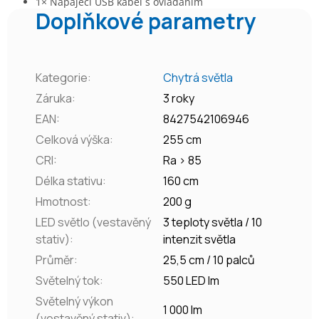
1× Napájecí USB kabel s ovládáním
Doplňkové parametry
Kategorie
:
Chytrá světla
Záruka
:
3 roky
EAN
:
8427542106946
Celková výška
:
255 cm
CRI
:
Ra > 85
Délka stativu
:
160 cm
Hmotnost
:
200 g
LED světlo (vestavěný
3 teploty světla / 10
stativ)
:
intenzit světla
Průměr
:
25,5 cm / 10 palců
Světelný tok
:
550 LED lm
Světelný výkon
1 000 lm
(vestavěný stativ)
: