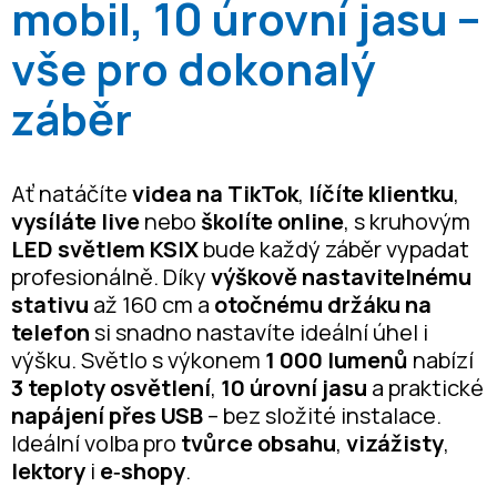
mobil, 10 úrovní jasu –
vše pro dokonalý
záběr
Ať natáčíte
videa na TikTok
,
líčíte klientku
,
vysíláte live
nebo
školíte online
, s kruhovým
LED světlem KSIX
bude každý záběr vypadat
profesionálně. Díky
výškově nastavitelnému
stativu
až 160 cm a
otočnému držáku na
telefon
si snadno nastavíte ideální úhel i
výšku. Světlo s výkonem
1 000 lumenů
nabízí
3 teploty osvětlení
,
10 úrovní jasu
a praktické
napájení přes USB
– bez složité instalace.
Ideální volba pro
tvůrce obsahu
,
vizážisty
,
lektory
i
e‑shopy
.