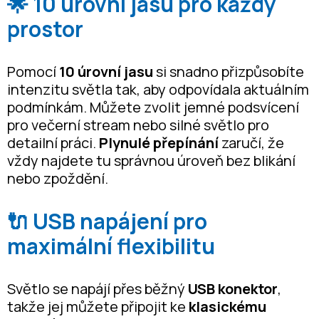
🌟 10 úrovní jasu pro každý
prostor
Pomocí
10 úrovní jasu
si snadno přizpůsobíte
intenzitu světla tak, aby odpovídala aktuálním
podmínkám. Můžete zvolit jemné podsvícení
pro večerní stream nebo silné světlo pro
detailní práci.
Plynulé přepínání
zaručí, že
vždy najdete tu správnou úroveň bez blikání
nebo zpoždění.
🔌 USB napájení pro
maximální flexibilitu
Světlo se napájí přes běžný
USB konektor
,
takže jej můžete připojit ke
klasickému