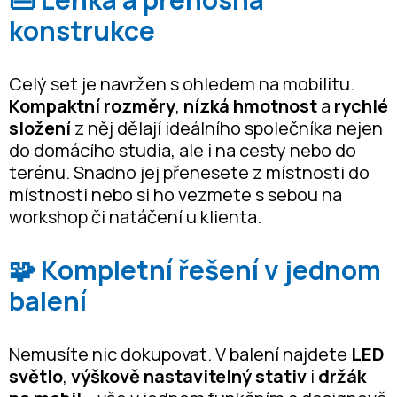
konstrukce
Celý set je navržen s ohledem na mobilitu.
Kompaktní rozměry
,
nízká hmotnost
a
rychlé
složení
z něj dělají ideálního společníka nejen
do domácího studia, ale i na cesty nebo do
terénu. Snadno jej přenesete z místnosti do
místnosti nebo si ho vezmete s sebou na
workshop či natáčení u klienta.
🧩 Kompletní řešení v jednom
balení
Nemusíte nic dokupovat. V balení najdete
LED
světlo
,
výškově nastavitelný stativ
i
držák