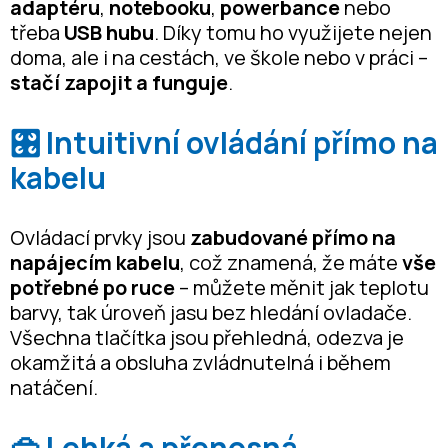
adaptéru
,
notebooku
,
powerbance
nebo
třeba
USB hubu
. Díky tomu ho využijete nejen
doma, ale i na cestách, ve škole nebo v práci –
stačí zapojit a funguje
.
🎛️ Intuitivní ovládání přímo na
kabelu
Ovládací prvky jsou
zabudované přímo na
napájecím kabelu
, což znamená, že máte
vše
potřebné po ruce
– můžete měnit jak teplotu
barvy, tak úroveň jasu bez hledání ovladače.
Všechna tlačítka jsou přehledná, odezva je
okamžitá a obsluha zvládnutelná i během
natáčení.
👜 Lehká a přenosná