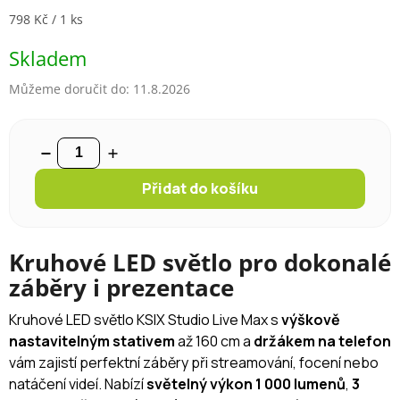
Měrná cena:
798 Kč / 1 ks
Skladem
Můžeme doručit do:
11.8.2026
Přidat do košíku
Kruhové LED světlo pro dokonalé
záběry i prezentace
Kruhové LED světlo KSIX Studio Live Max s
výškově
nastavitelným stativem
až 160 cm a
držákem na telefon
vám zajistí perfektní záběry při streamování, focení nebo
natáčení videí. Nabízí
světelný výkon 1 000 lumenů
,
3