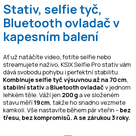
Stativ, selfie tyč,
Bluetooth ovladač v
kapesním balení
Ať už natáčíte video, fotíte selfie nebo
streamujete naživo, KSIX Selfie Pro stativ
vám
dává svobodu pohybu i perfektní stabilitu.
Kombinuje selfie tyč výsuvnou až na 70 cm
,
stabilní stativ
a
Bluetooth ovladač
v jednom
lehkém těle. Váží jen
200 g
a ve složeném
stavu měří
19 cm
, takže ho snadno vezmete
kamkoli. Vše nastavíte během pár vteřin –
bez
třesu, bez kompromisů. A se zárukou 3 roky.