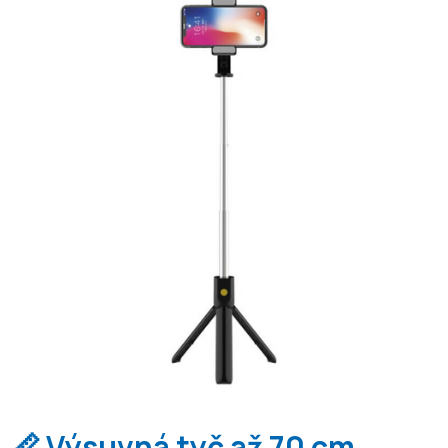
📏 Výsuvná tyč až 70 cm