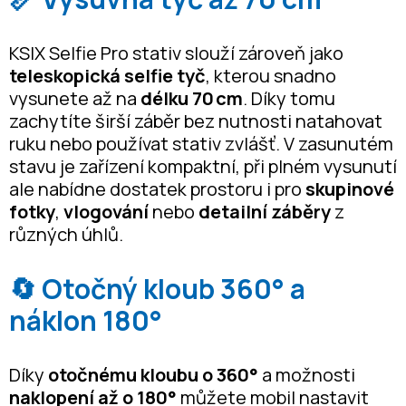
KSIX Selfie Pro stativ slouží zároveň jako
teleskopická selfie tyč
, kterou snadno
vysunete až na
délku 70 cm
. Díky tomu
zachytíte širší záběr bez nutnosti natahovat
ruku nebo používat stativ zvlášť. V zasunutém
stavu je zařízení kompaktní, při plném vysunutí
ale nabídne dostatek prostoru i pro
skupinové
fotky
,
vlogování
nebo
detailní záběry
z
různých úhlů.
🔄 Otočný kloub 360° a
náklon 180°
Díky
otočnému kloubu o 360°
a možnosti
naklopení až o 180°
můžete mobil nastavit