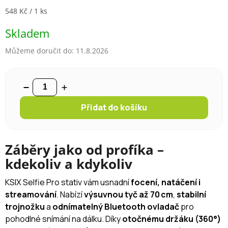
Měrná cena:
548 Kč / 1 ks
Skladem
Můžeme doručit do:
11.8.2026
Přidat do košíku
Záběry jako od profíka –
kdekoliv a kdykoliv
KSIX Selfie Pro
stativ vám usnadní
focení, natáčení i
streamování
. Nabízí
výsuvnou tyč až 70 cm
,
stabilní
trojnožku
a
odnímatelný Bluetooth ovladač
pro
pohodlné snímání na dálku. Díky
otočnému držáku (360°)