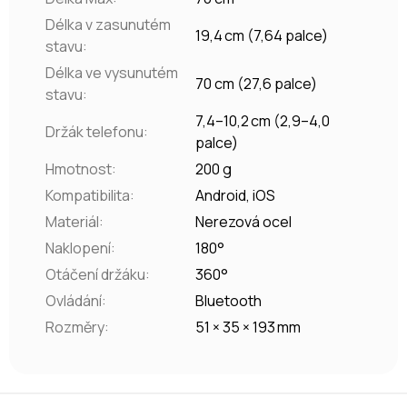
Délka v zasunutém
19,4 cm (7,64 palce)
stavu
:
Délka ve vysunutém
70 cm (27,6 palce)
stavu
:
7,4–10,2 cm (2,9–4,0
Držák telefonu
:
palce)
Hmotnost
:
200 g
Kompatibilita
:
Android, iOS
Materiál
:
Nerezová ocel
Naklopení
:
180°
Otáčení držáku
:
360°
Ovládání
:
Bluetooth
Rozměry
:
51 × 35 × 193 mm