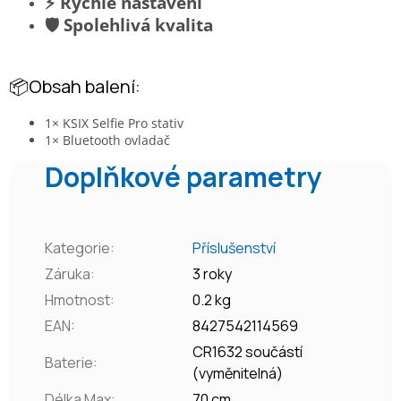
⚡ Rychlé nastavení
🛡️ Spolehlivá kvalita
📦Obsah balení:
1× KSIX Selfie Pro stativ
1× Bluetooth ovladač
Doplňkové parametry
Kategorie
:
Příslušenství
Záruka
:
3 roky
Hmotnost
:
0.2 kg
EAN
:
8427542114569
CR1632 součástí
Baterie
:
(vyměnitelná)
Délka Max
:
70 cm