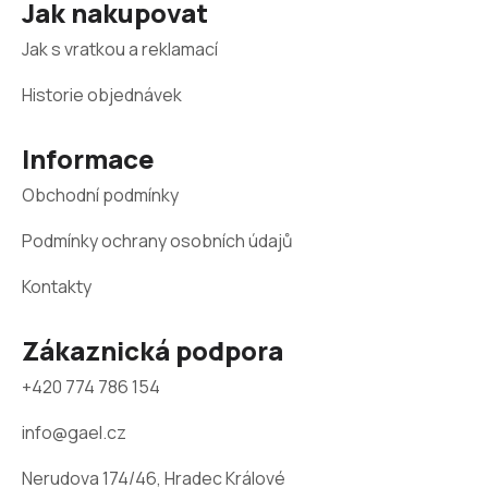
Z
Jak nakupovat
á
Jak s vratkou a reklamací
p
a
Historie objednávek
t
Informace
í
Obchodní podmínky
Podmínky ochrany osobních údajů
Kontakty
Zákaznická podpora
+420 774 786 154
info@gael.cz
Nerudova 174/46, Hradec Králové