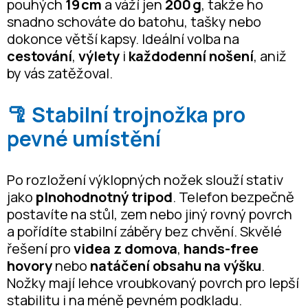
pouhých
19 cm
a váží jen
200 g
, takže ho
snadno schováte do batohu, tašky nebo
dokonce větší kapsy. Ideální volba na
cestování
,
výlety
i
každodenní nošení
, aniž
by vás zatěžoval.
🦿 Stabilní trojnožka pro
pevné umístění
Po rozložení výklopných nožek slouží stativ
jako
plnohodnotný tripod
. Telefon bezpečně
postavíte na stůl, zem nebo jiný rovný povrch
a pořídíte stabilní záběry bez chvění. Skvělé
řešení pro
videa z domova
,
hands-free
hovory
nebo
natáčení obsahu na výšku
.
Nožky mají lehce vroubkovaný povrch pro lepší
stabilitu i na méně pevném podkladu.