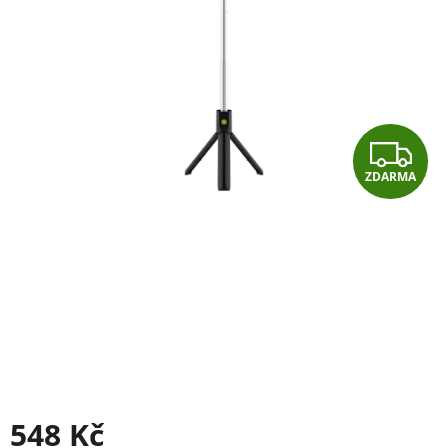
Z
ZDARMA
D
A
R
M
A
548 Kč