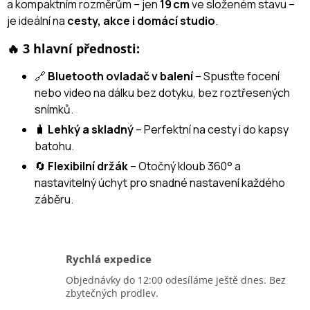
a kompaktním rozměrům – jen
19 cm
ve složeném stavu –
je ideální na
cesty, akce i domácí studio
.
🔥 3 hlavní přednosti:
🔗
Bluetooth ovladač v balení
– Spusťte focení
nebo video na dálku bez dotyku, bez roztřesených
snímků.
🧳
Lehký a skladný
– Perfektní na cesty i do kapsy
batohu.
🔄
Flexibilní držák
– Otočný kloub 360° a
nastavitelný úchyt pro snadné nastavení každého
záběru.
Rychlá expedice
Objednávky do 12:00 odesíláme ještě dnes. Bez
zbytečných prodlev.