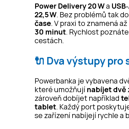
Power Delivery 20 W
a
USB‑
22,5 W
. Bez problémů tak do
čase
. V praxi to znamená až
30 minut
. Rychlost poznáte
cestách.
🔌 Dva výstupy pro 
Powerbanka je vybavena dv
které umožňují
nabíjet dvě
zároveň dobíjet například
te
tablet
. Každý port poskytuj
se zařízení nabíjejí rychle a