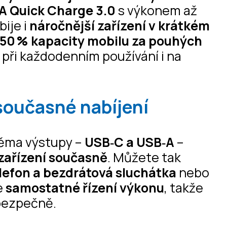
A Quick Charge 3.0
s výkonem až
bije i
náročnější zařízení v krátkém
50 % kapacity mobilu za pouhých
 při každodenním používání i na
současné nabíjení
ěma výstupy –
USB‑C a USB‑A
–
 zařízení současně
. Můžete tak
lefon a bezdrátová sluchátka
nebo
e
samostatné řízení výkonu
, takže
 bezpečně.