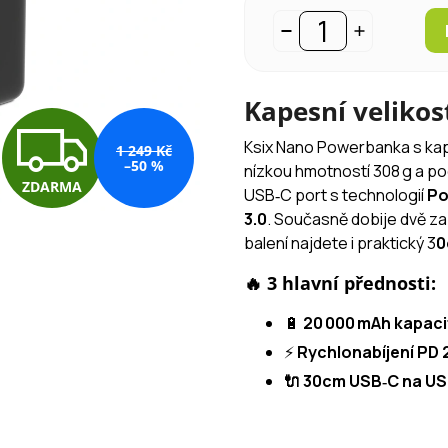
Kapesní velikos
Z
Ksix Nano Powerbanka s ka
1 249 Kč
–50 %
nízkou hmotností 308 g a po
ZDARMA
D
USB‑C port s technologií
Po
3.0
. Současně dobije dvě zař
balení najdete i praktický 3
0
A
🔥 3 hlavní přednosti:
🔋
20 000 mAh kapaci
R
⚡
Rychlonabíjení PD 
🔌 30cm USB‑C na US
M