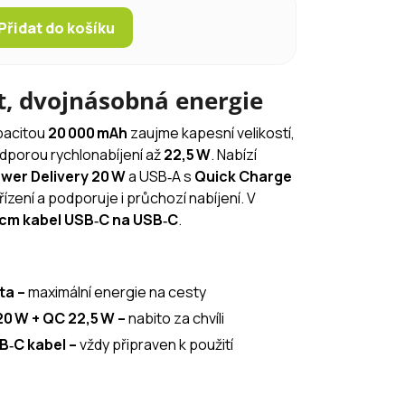
Přidat do košíku
t, dvojnásobná energie
pacitou
20 000 mAh
zaujme kapesní velikostí,
dporou rychlonabíjení až
22,5 W
. Nabízí
wer Delivery 20 W
a USB‑A s
Quick Charge
ízení a podporuje i průchozí nabíjení. V
cm kabel USB‑C na USB‑C
.
ta –
maximální energie na cesty
20 W + QC 22,5 W –
nabito za chvíli
B‑C kabel –
vždy připraven k použití