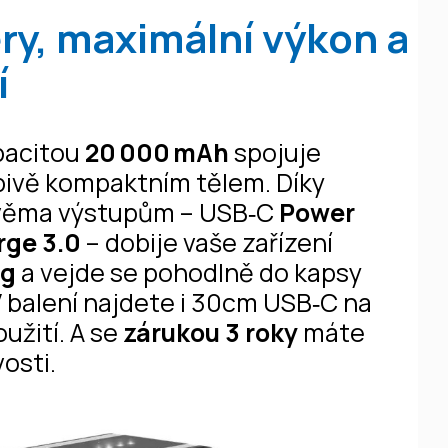
ry, maximální výkon a
í
pacitou
20 000 mAh
spojuje
pivě kompaktním tělem. Díky
věma výstupům – USB‑C
Power
rge 3.0
– dobije vaše zařízení
 g
a vejde se pohodlně do kapsy
V balení najdete i 30cm USB‑C na
užití. A se
zárukou 3 roky
máte
osti.