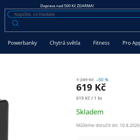
Doprava nad 500 Kč ZDARMA!
Powerbanky
Chytrá světla
Fitness
Pro Ap
1 249 Kč
–50 %
619 Kč
Měrná cena:
619 Kč / 1 ks
Skladem
Můžeme doručit do:
10.8.2026