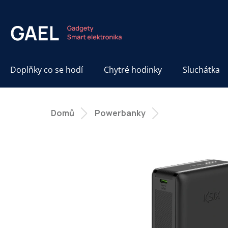
Přejít
na
obsah
Doplňky co se hodí
Chytré hodinky
Sluchátka
Domů
Powerbanky