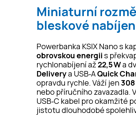
Miniaturní rozmě
bleskové nabíjen
Powerbanka KSIX Nano s ka
obrovskou energii
s překva
rychlonabíjení až
22,5 W
a d
Delivery
a USB‑A
Quick Cha
opravdu rychle. Váží jen
308
nebo příručního zavazadla. 
USB‑C kabel pro okamžité po
jistotu dlouhodobé spolehliv