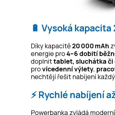
🔋 Vysoká kapacita
Díky kapacitě
20 000 mAh
z
energie pro
4–6 dobití běž
doplnit
tablet, sluchátka č
pro
vícedenní výlety
,
praco
nechtějí řešit nabíjení každý
⚡ Rychlé nabíjení a
Powerbanka zvládá modern