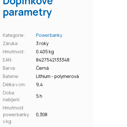
Doplňkové
parametry
Kategorie
:
Powerbanky
Záruka
:
3 roky
Hmotnost
:
0.405 kg
EAN
:
8427542133348
Barva
:
Černá
Baterie
:
Lithium - polymerová
Délka v cm
:
9,4
Doba
5 h
nabíjení
:
Hmotnost
powerbanky
0,308
v kg
: