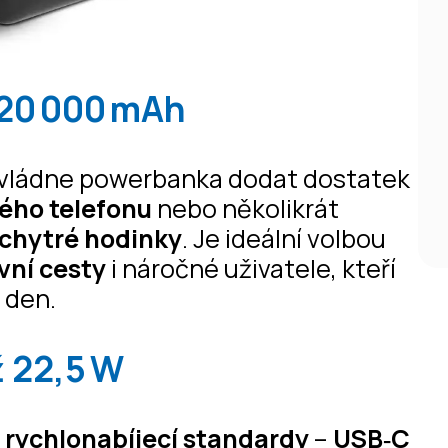
 20 000 mAh
vládne powerbanka dodat dostatek
ného telefonu
nebo několikrát
i chytré hodinky
. Je ideální volbou
vní cesty
i náročné uživatele, kteří
 den.
ž 22,5 W
í
rychlonabíjecí standardy
–
USB‑C