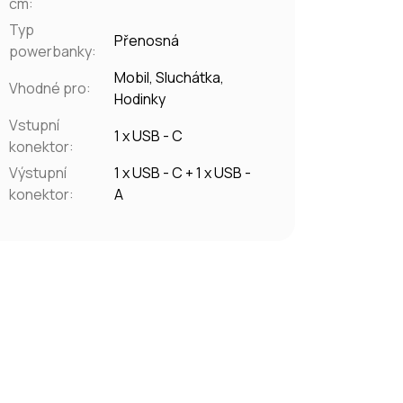
cm
:
Typ
Přenosná
powerbanky
:
Mobil, Sluchátka,
Vhodné pro
:
Hodinky
Vstupní
1 x USB - C
konektor
:
Výstupní
1 x USB - C + 1 x USB -
konektor
:
A