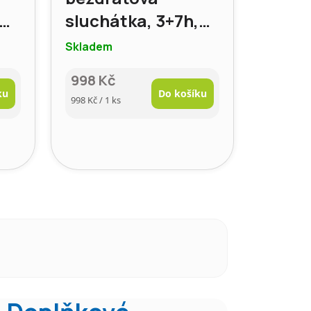
h,
sluchátka, 3+7h,
bílá
Skladem
998 Kč
ku
Do košíku
Měrná
998 Kč / 1 ks
cena: