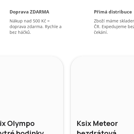
A
Doprava ZDARMA
Přímá distribuce
Nákup nad 500 Kč =
Zboží máme sklade
doprava zdarma. Rychle a
ČR. Expedujeme be
bez háčků.
čekání.
ix Olympo
Ksix Meteor
ytré hodinky,
bezdrátová