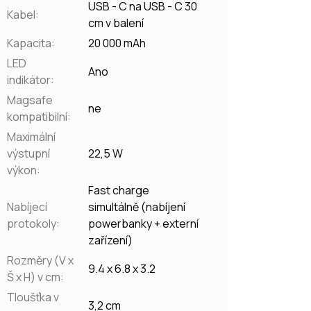
USB - C na USB - C 30
Kabel
:
cm v balení
Kapacita
:
20 000 mAh
LED
Ano
indikátor
:
Magsafe
ne
kompatibilní
:
Maximální
výstupní
22,5 W
výkon
:
Fast charge
Nabíjecí
simultálně (nabíjení
protokoly
:
powerbanky + externí
zařízení)
Rozměry (V x
9.4 x 6.8 x 3.2
Š x H) v cm
:
Tloušťka v
3,2 cm