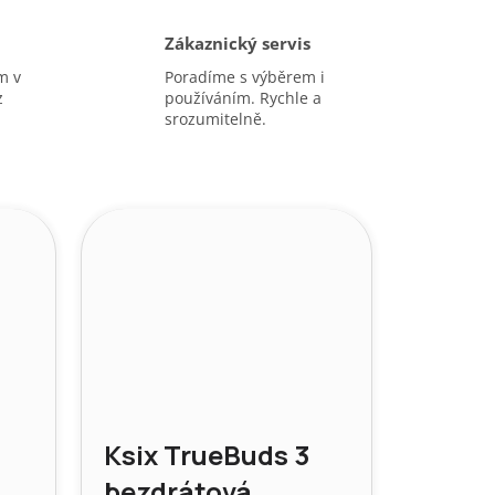
Zákaznický servis
m v
Poradíme s výběrem i
z
používáním. Rychle a
srozumitelně.
Ksix TrueBuds 3
bezdrátová