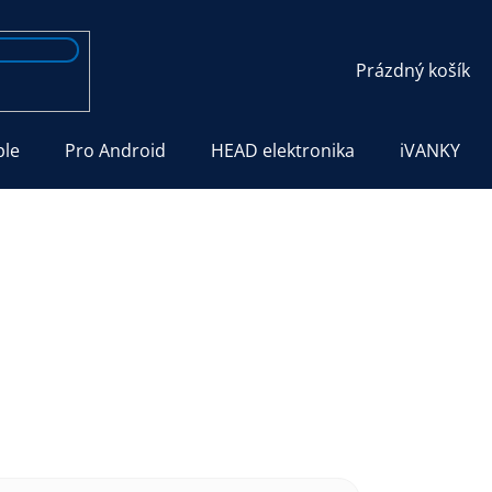
NÁKUPNÍ
Prázdný košík
KOŠÍK
ple
Pro Android
HEAD elektronika
iVANKY