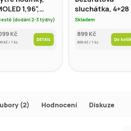
OLED 1,96",
sluchátka, 4+28 
5.3, IP67
šedá
cestě (dodání 2-3 týdny)
Skladem
099 Kč
899 Kč
DETAIL
Do koší
rná
Měrná
99 Kč / 1 ks
899 Kč / 1 ks
a:
cena:
oubory (2)
Hodnocení
Diskuze