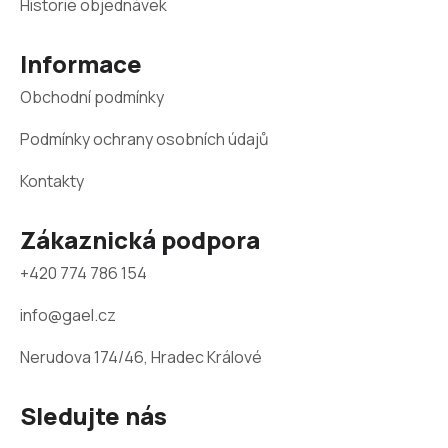
a
Historie objednávek
t
Informace
í
Obchodní podmínky
Podmínky ochrany osobních údajů
Kontakty
Zákaznická podpora
+420 774 786 154
info@gael.cz
Nerudova 174/46, Hradec Králové
Sledujte nás