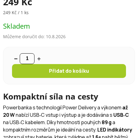
249 Kč
Měrná cena:
249 Kč / 1 ks
Skladem
Můžeme doručit do:
10.8.2026
Přidat do košíku
Kompaktní síla na cesty
Powerbanka s technologií Power Delivery a výkonem
až
20 W
nabízí USB‑C vstup i výstup a je dodávána s
USB‑C
na USB‑C kabelem. Díky hmotnosti pouhých
89 g
a
kompaktním rozměrům je ideální na cesty.
LED indikátory
zobrazují stav baterie, která zvládne až
1,6×
nabít běžný