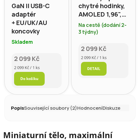
GaN II USB-C
chytré hodinky,
adaptér
AMOLED 1,96",
+ EU/UK/AU
BT5.3, IP67
Na cestě (dodání 2-
koncovky
3 týdny)
Skladem
2 099 Kč
2 099 Kč
Měrná
2 099 Kč / 1 ks
cena:
Měrná
2 099 Kč / 1 ks
DETAIL
cena:
Do košíku
Popis
Související soubory (2)
Hodnocení
Diskuze
Miniaturní tělo, maximální