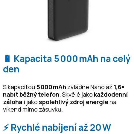
🔋 Kapacita 5 000 mAh na celý
den
S kapacitou
5 000 mAh
zvládne Nano až
1,6×
nabít běžný telefon
. Skvělé jako
každodenní
záloha
i jako
spolehlivý zdroj energie
na
víkend mimo zásuvku.
⚡ Rychlé nabíjení až 20 W