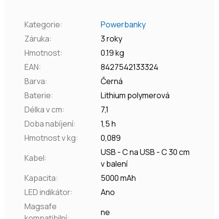
Kategorie
:
Powerbanky
Záruka
:
3 roky
Hmotnost
:
0.19 kg
EAN
:
8427542133324
Barva
:
Černá
Baterie
:
Lithium polymerová
Délka v cm
:
7,1
Doba nabíjení
:
1,5 h
Hmotnost v kg
:
0,089
USB - C na USB - C 30 cm
Kabel
:
v balení
Kapacita
:
5000 mAh
LED indikátor
:
Ano
Magsafe
ne
kompatibilní
: