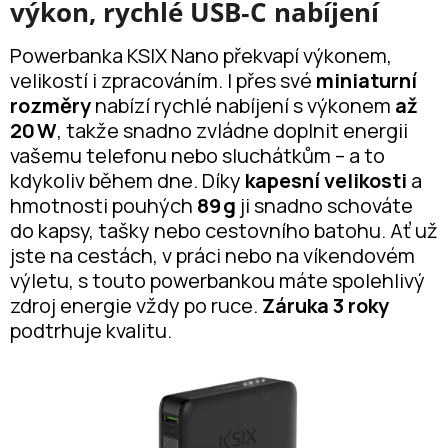
výkon, rychlé USB‑C nabíjení
Powerbanka KSIX Nano překvapí výkonem,
velikostí i zpracováním. I přes své
miniaturní
rozměry
nabízí rychlé nabíjení s výkonem
až
20 W
, takže snadno zvládne doplnit energii
vašemu telefonu nebo sluchátkům – a to
kdykoliv během dne. Díky
kapesní velikosti
a
hmotnosti pouhých
89 g
ji snadno schováte
do kapsy, tašky nebo cestovního batohu. Ať už
jste na cestách, v práci nebo na víkendovém
výletu, s touto powerbankou máte spolehlivý
zdroj energie vždy po ruce.
Záruka 3 roky
podtrhuje kvalitu.