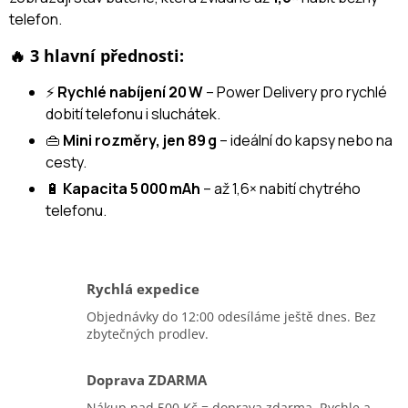
telefon.
🔥 3 hlavní přednosti:
⚡
Rychlé nabíjení 20 W
– Power Delivery pro rychlé
dobití telefonu i sluchátek.
👜
Mini rozměry, jen 89 g
– ideální do kapsy nebo na
cesty.
🔋
Kapacita 5 000 mAh
– až 1,6× nabití chytrého
telefonu.
Rychlá expedice
Objednávky do 12:00 odesíláme ještě dnes. Bez
zbytečných prodlev.
Doprava ZDARMA
Nákup nad 500 Kč = doprava zdarma. Rychle a