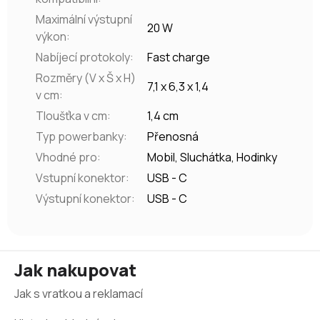
Maximální výstupní
20 W
výkon
:
Nabíjecí protokoly
:
Fast charge
Rozměry (V x Š x H)
7,1 x 6,3 x 1,4
v cm
:
Tloušťka v cm
:
1,4 cm
Typ powerbanky
:
Přenosná
Vhodné pro
:
Mobil, Sluchátka, Hodinky
Vstupní konektor
:
USB - C
Výstupní konektor
:
USB - C
Z
Jak nakupovat
á
Jak s vratkou a reklamací
p