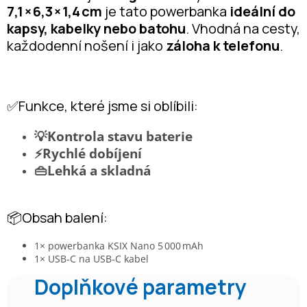
7,1 × 6,3 × 1,4 cm
je tato powerbanka
ideální do
kapsy, kabelky nebo batohu
. Vhodná na cesty,
každodenní nošení i jako
záloha k telefonu
.
✅Funkce, které jsme si oblíbili:
💡Kontrola stavu baterie
⚡Rychlé dobíjení
👜Lehká a skladná
📦Obsah balení:
1× powerbanka KSIX Nano 5 000 mAh
1× USB‑C na USB‑C kabel
Doplňkové parametry