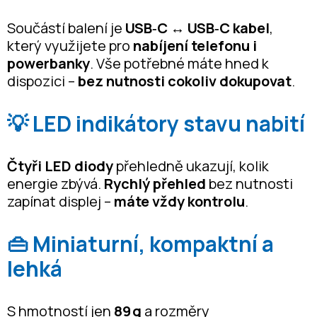
Součástí balení je
USB‑C ↔ USB‑C kabel
,
který využijete pro
nabíjení telefonu i
powerbanky
. Vše potřebné máte hned k
dispozici –
bez nutnosti cokoliv dokupovat
.
💡 LED indikátory stavu nabití
Čtyři LED diody
přehledně ukazují, kolik
energie zbývá.
Rychlý přehled
bez nutnosti
zapínat displej –
máte vždy kontrolu
.
👜 Miniaturní, kompaktní a
lehká
S hmotností jen
89 g
a rozměry