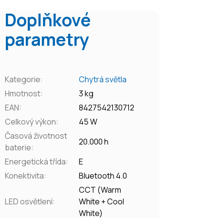
Doplňkové
parametry
Kategorie
:
Chytrá světla
Hmotnost
:
3 kg
EAN
:
8427542130712
Celkový výkon
:
45 W
Časová životnost
20.000 h
baterie
:
Energetická třída
:
E
Konektivita
:
Bluetooth 4.0
CCT (Warm
LED osvětlení
:
White + Cool
White)