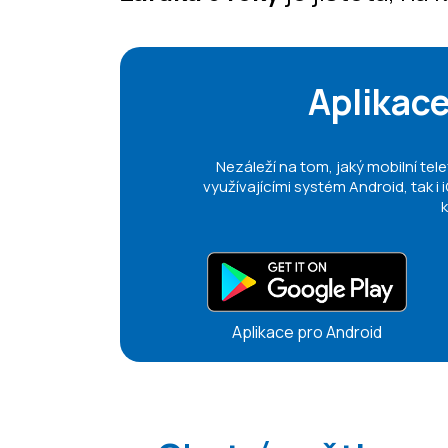
Aplikace
Nezáleží na tom, jaký mobilní tele
využívajícími systém Android, tak i i
k
Aplikace pro Android