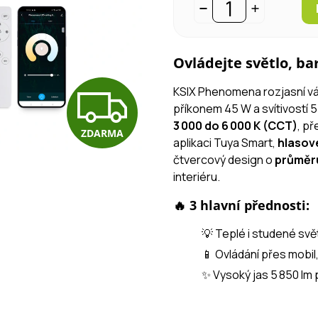
Ovládejte světlo, ba
Z
KSIX Phenomena rozjasní vá
příkonem 45 W a svítivostí 5
3 000 do 6 000 K (CCT)
, p
ZDARMA
D
aplikaci Tuya Smart,
hlasov
čtvercový design o
průměr
interiéru.
A
🔥 3 hlavní přednosti:
💡 Teplé i studené svě
R
📱 Ovládání přes mobil,
✨ Vysoký jas 5 850 lm
M