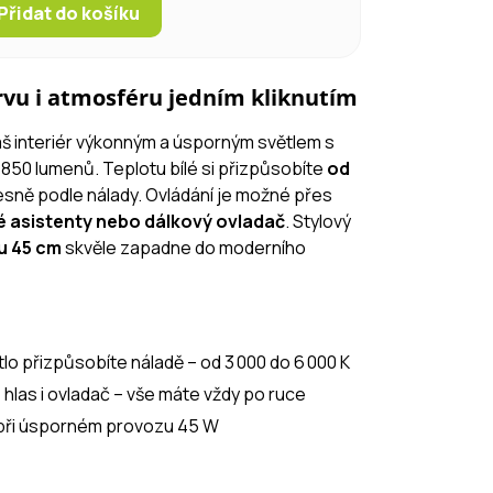
Přidat do košíku
rvu i atmosféru jedním kliknutím
š interiér výkonným a úsporným světlem s
 850 lumenů. Teplotu bílé si přizpůsobíte
od
řesně podle nálady. Ovládání je možné přes
é asistenty nebo dálkový ovladač
. Stylový
u 45 cm
skvěle zapadne do moderního
tlo přizpůsobíte náladě – od 3 000 do 6 000 K
 hlas i ovladač – vše máte vždy po ruce
 při úsporném provozu 45 W