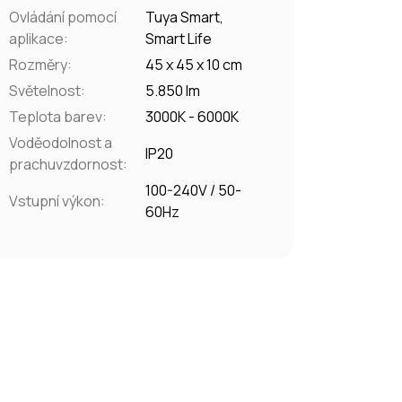
Ovládání pomocí
Tuya Smart,
aplikace
:
Smart Life
Rozměry
:
45 x 45 x 10 cm
Světelnost
:
5.850 lm
Teplota barev
:
3000K - 6000K
Voděodolnost a
IP20
prachuvzdornost
:
100-240V / 50-
Vstupní výkon
:
60Hz