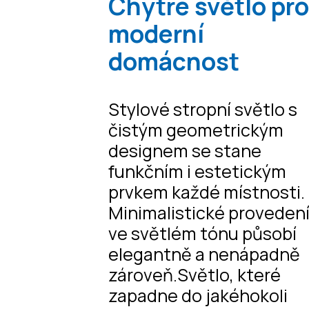
Chytré světlo pr
moderní
domácnost
Stylové stropní světlo s
čistým geometrickým
designem se stane
funkčním i estetickým
prvkem každé místnosti.
Minimalistické proveden
ve světlém tónu působí
elegantně a nenápadně
zároveň.Světlo, které
zapadne do jakéhokoli