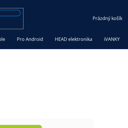
NÁKUPNÍ
Prázdný košík
KOŠÍK
ple
Pro Android
HEAD elektronika
iVANKY