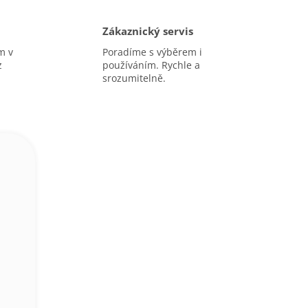
Zákaznický servis
m v
Poradíme s výběrem i
z
používáním. Rychle a
srozumitelně.