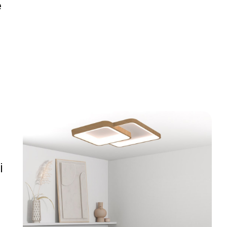
e
i
i