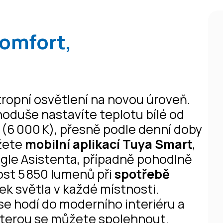
komfort,
opní osvětlení na novou úroveň.
noduše nastavíte teplotu bílé od
 (6 000 K), přesně podle denní doby
ůžete
mobilní aplikací Tuya Smart
,
gle Asistenta, případně pohodlně
st 5 850 lumenů při
spotřebě
ek světla v každé místnosti.
se hodí do moderního interiéru a
 kterou se můžete spolehnout.