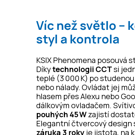
Víc než světlo – 
styl a kontrola
KSIX Phenomena posouvá str
Díky
technologii CCT
si jed
teplé (3 000 K) po studenou
nebo nálady. Ovládat jej m
hlasem přes Alexu nebo Goo
dálkovým ovladačem. Svítivo
pouhých 45 W
zajistí dostat
Elegantní čtvercový design 
záruka 3 roky
je jistota, na