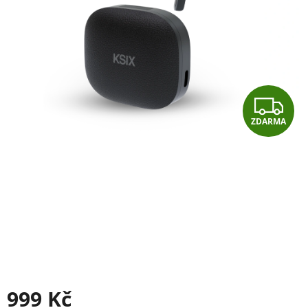
Z
ZDARMA
D
A
R
M
A
999 Kč