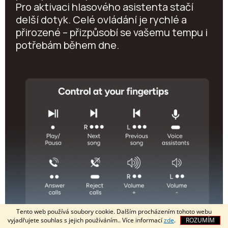
Pro aktivaci hlasového asistenta stačí
delší dotyk. Celé ovládání je rychlé a
přirozené – přizpůsobí se vašemu tempu i
potřebám během dne.
Tento web používá soubory cookie. Dalším procházením tohoto webu
vyjadřujete souhlas s jejich používáním.. Více informací
zde
.
ROZUMÍM