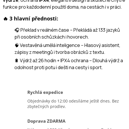
výdrže
, ochrana
IPX4
, elegantní design a skutečně chytré
funkce pro každodenní použití doma, na cestách i v práci.
🔥 3 hlavní přednosti:
🎧 Překlad v reálném čase – Překládá až 133 jazyků
při osobních schůzkách i hovorech.
🧠 Vestavěná umělá inteligence – Hlasový asistent,
zápisy z meetingů i tvorba obrázků z textu.
🔋 Výdrž až 26 hodin + IPX4 ochrana – Dlouhá výdrž a
odolnost proti potu i dešti na cesty i sport.
Rychlá expedice
Objednávky do 12:00 odesíláme ještě dnes. Bez
zbytečných prodlev.
Doprava ZDARMA