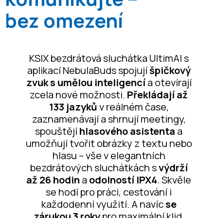
bez omezení
KSIX bezdrátová sluchátka UltimAI s
aplikací NebulaBuds spojují
špičkový
zvuk s umělou inteligencí
a otevírají
zcela nové možnosti.
Překládají až
133 jazyků
v reálném čase,
zaznamenávají a shrnují meetingy,
spouštějí
hlasového asistenta
a
umožňují tvořit obrázky z textu nebo
hlasu – vše v elegantních
bezdrátových sluchátkách s
výdrží
až 26 hodin
a
odolností IPX4
. Skvěle
se hodí pro práci, cestování i
každodenní využití. A navíc
se
zárukou 3 roky
pro maximální klid.