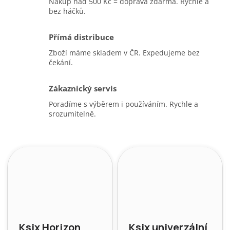
Nákup nad 500 Kč = doprava zdarma. Rychle a
bez háčků.
Přímá distribuce
Zboží máme skladem v ČR. Expedujeme bez
čekání.
Zákaznický servis
Poradíme s výběrem i používáním. Rychle a
srozumitelně.
Ksix Horizon
Ksix univerzální