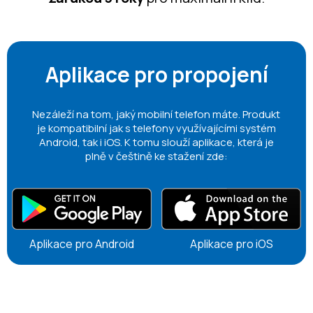
Aplikace pro propojení
Nezáleží na tom, jaký mobilní telefon máte. Produkt
je kompatibilní jak s telefony využívajícími systém
Android, tak i iOS. K tomu slouží aplikace, která je
plně v češtině ke stažení zde:
Aplikace pro Android
Aplikace pro iOS