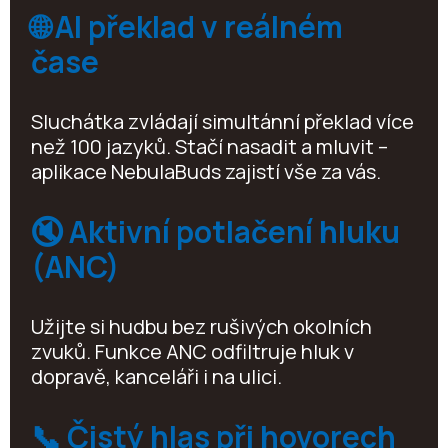
🌐 AI překlad v reálném
čase
Sluchátka zvládají simultánní překlad více
než 100 jazyků. Stačí nasadit a mluvit –
aplikace NebulaBuds zajistí vše za vás.
🔇 Aktivní potlačení hluku
(ANC)
Užijte si hudbu bez rušivých okolních
zvuků. Funkce ANC odfiltruje hluk v
dopravě, kanceláři i na ulici.
📞 Čistý hlas při hovorech