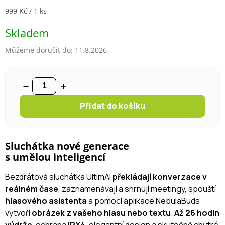
Měrná cena:
999 Kč / 1 ks
Skladem
Můžeme doručit do:
11.8.2026
Přidat do košíku
Sluchátka nové generace
s umělou inteligencí
Bezdrátová sluchátka UltimAI
překládají konverzace v
reálném čase
, zaznamenávají a shrnují meetingy, spouští
hlasového asistenta
a pomocí aplikace NebulaBuds
vytvoří
obrázek z vašeho hlasu nebo textu
.
Až 26 hodin