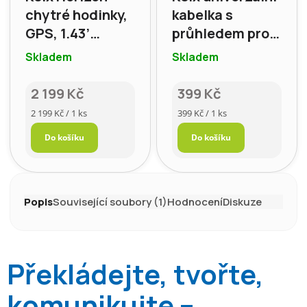
chytré hodinky,
kabelka s
GPS, 1.43’
průhledem pro
AMOLED displej
Smartphone,
Skladem
Skladem
černá
2 199 Kč
399 Kč
Měrná
Měrná
2 199 Kč / 1 ks
399 Kč / 1 ks
cena:
cena:
Do košíku
Do košíku
Popis
Související soubory (1)
Hodnocení
Diskuze
Překládejte, tvořte,
komunikujte –