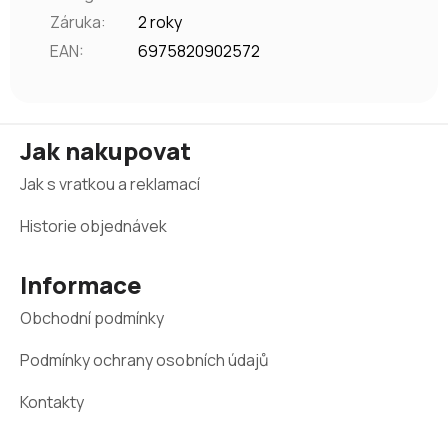
Záruka
:
2 roky
EAN
:
6975820902572
Z
Jak nakupovat
á
Jak s vratkou a reklamací
p
a
Historie objednávek
t
Informace
í
Obchodní podmínky
Podmínky ochrany osobních údajů
Kontakty