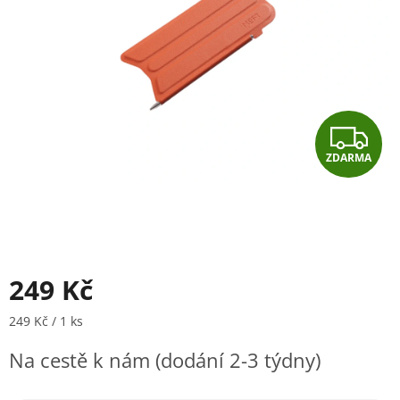
Z
ZDARMA
D
A
R
M
249 Kč
A
Měrná cena:
249 Kč / 1 ks
Na cestě k nám (dodání 2-3 týdny)