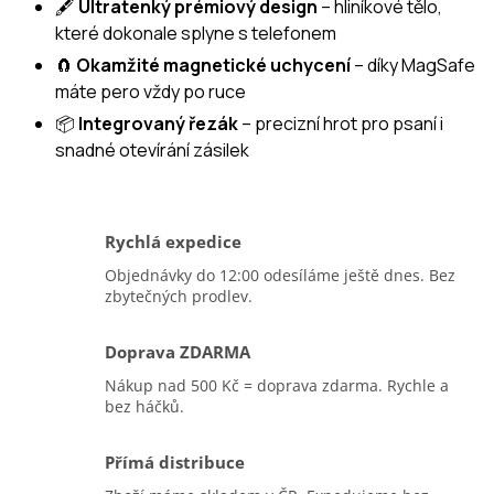
🖋️
Ultratenký prémiový design
– hliníkové tělo,
které dokonale splyne s telefonem
🧲
Okamžité magnetické uchycení
– díky MagSafe
máte pero vždy po ruce
📦
Integrovaný řezák
– precizní hrot pro psaní i
snadné otevírání zásilek
Rychlá expedice
Objednávky do 12:00 odesíláme ještě dnes. Bez
zbytečných prodlev.
Doprava ZDARMA
Nákup nad 500 Kč = doprava zdarma. Rychle a
bez háčků.
Přímá distribuce