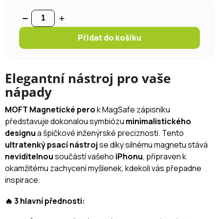
Přidat do košíku
Elegantní nástroj pro vaše
nápady
MOFT Magnetické pero
k MagSafe zápisníku
představuje dokonalou symbiózu
minimalistického
designu
a špičkové inženýrské preciznosti. Tento
ultratenký psací nástroj
se díky silnému magnetu stává
neviditelnou
součástí vašeho
iPhonu
, připraven k
okamžitému zachycení myšlenek, kdekoli vás přepadne
inspirace.
🔥 3 hlavní přednosti: