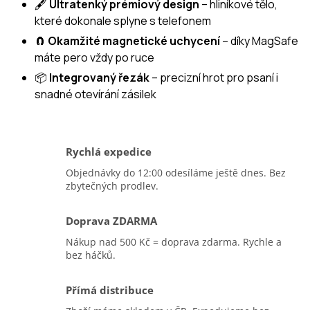
🖋️
Ultratenký prémiový design
– hliníkové tělo,
které dokonale splyne s telefonem
🧲
Okamžité magnetické uchycení
– díky MagSafe
máte pero vždy po ruce
📦
Integrovaný řezák
– precizní hrot pro psaní i
snadné otevírání zásilek
Rychlá expedice
Objednávky do 12:00 odesíláme ještě dnes. Bez
zbytečných prodlev.
Doprava ZDARMA
Nákup nad 500 Kč = doprava zdarma. Rychle a
bez háčků.
Přímá distribuce