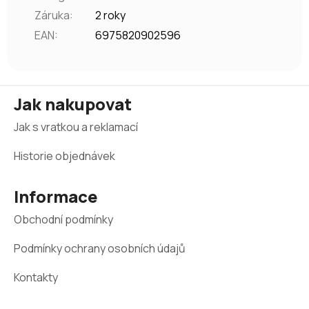
Záruka
:
2 roky
EAN
:
6975820902596
Z
Jak nakupovat
á
Jak s vratkou a reklamací
p
a
Historie objednávek
t
Informace
í
Obchodní podmínky
Podmínky ochrany osobních údajů
Kontakty