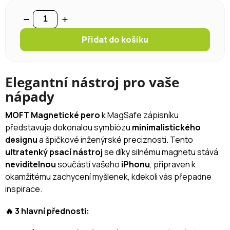
Přidat do košíku
Elegantní nástroj pro vaše
nápady
MOFT Magnetické pero
k MagSafe zápisníku
představuje dokonalou symbiózu
minimalistického
designu
a špičkové inženýrské preciznosti. Tento
ultratenký psací nástroj
se díky silnému magnetu stává
neviditelnou
součástí vašeho
iPhonu
, připraven k
okamžitému zachycení myšlenek, kdekoli vás přepadne
inspirace.
🔥 3 hlavní přednosti: