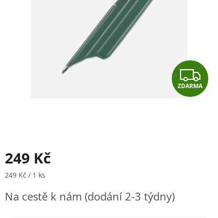
Z
ZDARMA
D
A
R
M
249 Kč
A
Měrná cena:
249 Kč / 1 ks
Na cestě k nám (dodání 2-3 týdny)