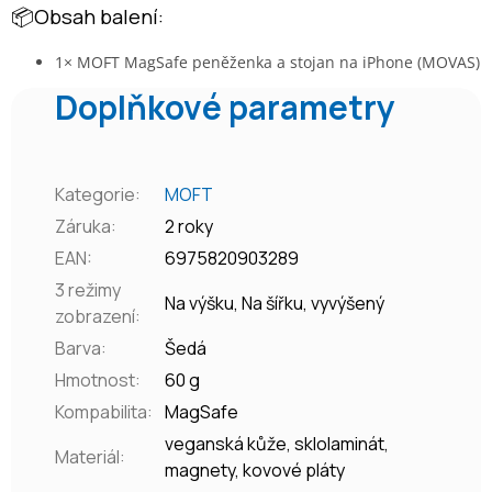
📦Obsah balení:
1× MOFT
MagSafe peněženka a stojan na iPhone (MOVAS)
Doplňkové parametry
Kategorie
:
MOFT
Záruka
:
2 roky
EAN
:
6975820903289
3 režimy
Na výšku, Na šířku, vyvýšený
zobrazení
:
Barva
:
Šedá
Hmotnost
:
60 g
Kompabilita
:
MagSafe
veganská kůže, sklolaminát,
Materiál
:
magnety, kovové pláty