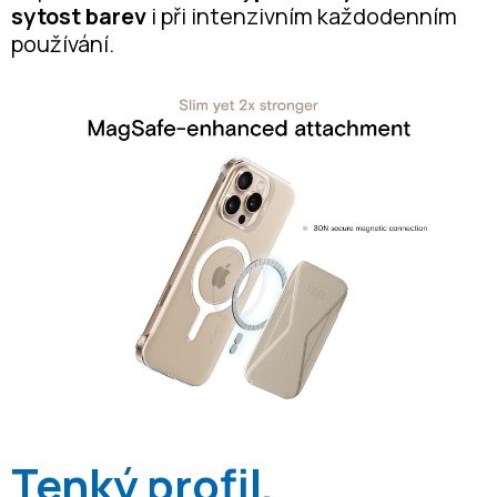
sytost barev
i při intenzivním každodenním
používání.
Tenký profil,