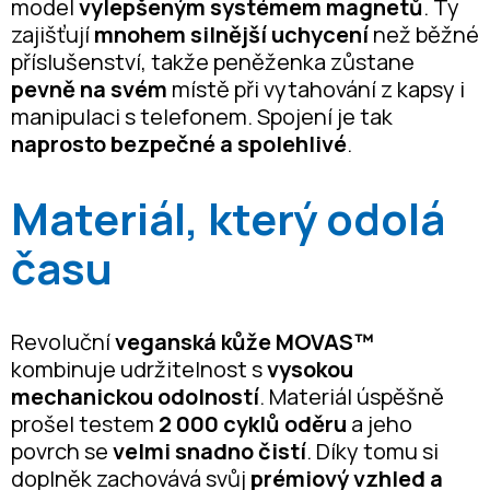
model
vylepšeným systémem magnetů
. Ty
zajišťují
mnohem silnější uchycení
než běžné
příslušenství, takže peněženka zůstane
pevně na svém
místě při vytahování z kapsy i
manipulaci s telefonem. Spojení je tak
naprosto bezpečné a spolehlivé
.
Materiál, který odolá
času
Revoluční
veganská kůže MOVAS™
kombinuje udržitelnost s
vysokou
mechanickou odolností
. Materiál úspěšně
prošel testem
2 000 cyklů oděru
a jeho
povrch se
velmi snadno čistí
. Díky tomu si
doplněk zachovává svůj
prémiový vzhled a