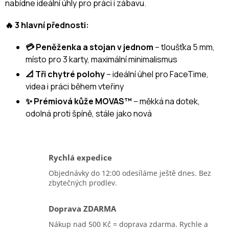
nabídne ideální úhly pro práci i zábavu.
🔥 3 hlavní přednosti:
💳 Peněženka a stojan v jednom
– tloušťka 5 mm,
místo pro 3 karty, maximální minimalismus
📐 Tři chytré polohy
– ideální úhel pro FaceTime,
videa i práci během vteřiny
✨ Prémiová kůže MOVAS™
– měkká na dotek,
odolná proti špíně, stále jako nová
Rychlá expedice
Objednávky do 12:00 odesíláme ještě dnes. Bez
zbytečných prodlev.
Doprava ZDARMA
Nákup nad 500 Kč = doprava zdarma. Rychle a