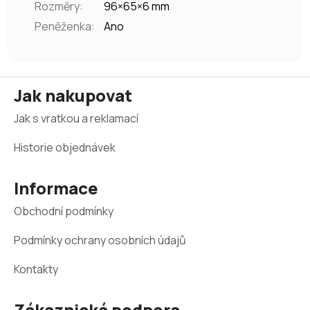
Rozměry
:
96×65×6 mm
Peněženka
:
Ano
Z
Jak nakupovat
á
Jak s vratkou a reklamací
p
a
Historie objednávek
t
Informace
í
Obchodní podmínky
Podmínky ochrany osobních údajů
Kontakty
Zákaznická podpora