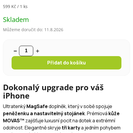
Měrná cena:
599 Kč / 1 ks
Skladem
Můžeme doručit do:
11.8.2026
Přidat do košíku
Dokonalý upgrade pro váš
iPhone
Ultratenký
MagSafe
doplněk, který v sobě spojuje
peněženku a nastavitelný stojánek
. Prémiová
kůže
MOVAS™
zajišťuje luxusní pocit na dotek a extrémní
odolnost. Elegantně skryje
tři karty
a jedním pohybem