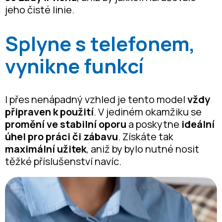
jeho čisté linie.
Splyne s telefonem,
vynikne funkcí
I přes nenápadný vzhled je tento model
vždy
připraven k použití
. V jediném okamžiku se
promění ve stabilní oporu
a poskytne
ideální
úhel pro práci či zábavu
. Získáte tak
maximální užitek
, aniž by bylo nutné nosit
těžké příslušenství navíc.