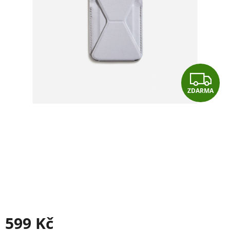
Z
ZDARMA
D
A
R
M
A
599 Kč