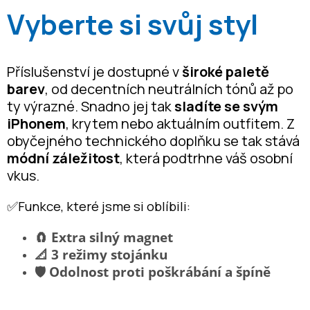
Vyberte si svůj styl
Příslušenství je dostupné v
široké paletě
barev
, od decentních neutrálních tónů až po
ty výrazné. Snadno jej tak
sladíte se svým
iPhonem
, krytem nebo aktuálním outfitem. Z
obyčejného technického doplňku se tak stává
módní záležitost
, která podtrhne váš osobní
vkus.
✅Funkce, které jsme si oblíbili:
🧲 Extra silný magnet
📐 3 režimy stojánku
🛡️ Odolnost proti poškrábání a špíně