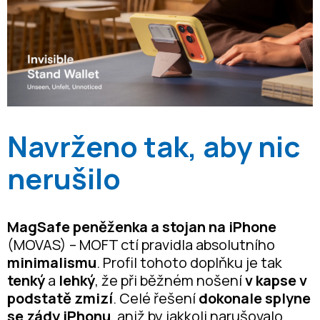
Navrženo tak, aby nic
nerušilo
MagSafe peněženka a stojan na iPhone
(MOVAS) – MOFT ctí pravidla absolutního
minimalismu
. Profil tohoto doplňku je tak
tenký
a
lehký
, že při běžném nošení
v kapse v
podstatě zmizí
. Celé řešení
dokonale splyne
se zády iPhonu
, aniž by jakkoli narušovalo