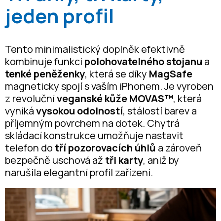
jeden profil
Tento minimalistický doplněk efektivně
kombinuje funkci
polohovatelného stojanu
a
tenké peněženky
, která se díky
MagSafe
magneticky spojí s vaším iPhonem. Je vyroben
z revoluční
veganské kůže MOVAS™
, která
vyniká
vysokou odolností
, stálostí barev a
příjemným povrchem na dotek. Chytrá
skládací konstrukce umožňuje nastavit
telefon do
tří pozorovacích úhlů
a zároveň
bezpečně uschová až
tři karty
, aniž by
narušila elegantní profil zařízení.