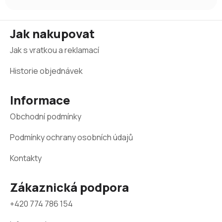
Z
Jak nakupovat
á
Jak s vratkou a reklamací
p
a
Historie objednávek
t
Informace
í
Obchodní podmínky
Podmínky ochrany osobních údajů
Kontakty
Zákaznická podpora
+420 774 786 154