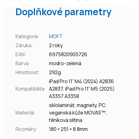
Doplňkové parametry
Kategorie
:
MOFT
Záruka
:
2 roky
EAN
:
6975820905726
Barva
:
modro-zelená
Hmotnost
:
292g
iPad Pro 11” M4 (2024) A2836
Kompatibilita
:
A2837, iPad Pro 11” M5 (2025)
A3357 A3358
sklolaminát, magnety, PC,
Materiál
:
veganská kůže MOVAS™,
hliníková slitina
Rozměry
:
180 × 251 × 8.8mm