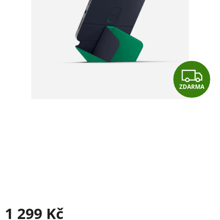
Z
ZDARMA
D
A
R
M
A
1 299 Kč