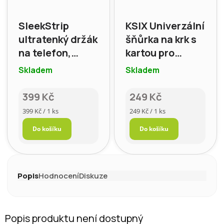
SleekStrip
KSIX Univerzální
ultratenký držák
šňůrka na krk s
na telefon,
kartou pro
matný (modrá)
smartphone,
Skladem
Skladem
modrá
399 Kč
249 Kč
Měrná
Měrná
399 Kč / 1 ks
249 Kč / 1 ks
cena:
cena:
Do košíku
Do košíku
Popis
Hodnocení
Diskuze
Popis produktu není dostupný