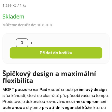
Měrná cena:
1 299 Kč / 1 ks
Skladem
Můžeme doručit do:
10.8.2026
Přidat do košíku
Špičkový design a maximální
flexibilita
MOFT pouzdro na iPad
v sobě snoubí
prémiový design
s funkčností, která se okamžitě přizpůsobí vašemu tempu.
Představuje dokonalou rovnováhu mezi
nekompromisní
ochranou
a stylem z
prvotřídní veganské kůže
, kterou