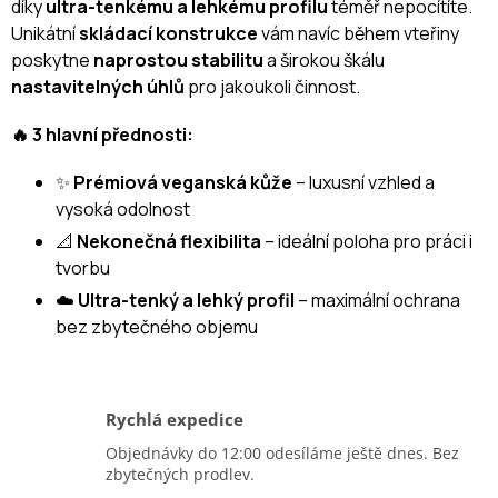
díky
ultra-tenkému a lehkému profilu
téměř nepocítíte.
Unikátní
skládací konstrukce
vám navíc během vteřiny
poskytne
naprostou stabilitu
a širokou škálu
nastavitelných úhlů
pro jakoukoli činnost.
🔥 3 hlavní přednosti:
✨
Prémiová veganská kůže
– luxusní vzhled a
vysoká odolnost
📐
Nekonečná flexibilita
– ideální poloha pro práci i
tvorbu
☁️
Ultra-tenký a lehký profil
– maximální ochrana
bez zbytečného objemu
Rychlá expedice
Objednávky do 12:00 odesíláme ještě dnes. Bez
zbytečných prodlev.