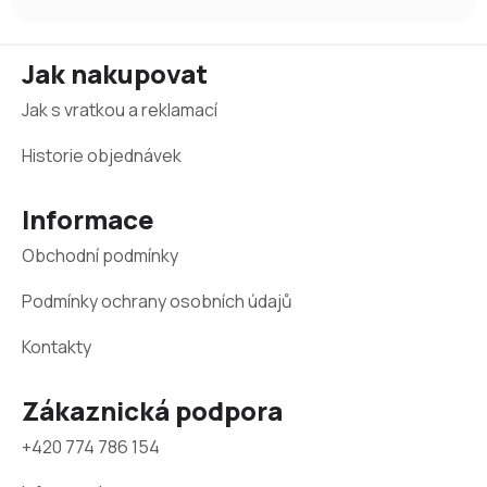
Z
Jak nakupovat
á
Jak s vratkou a reklamací
p
a
Historie objednávek
t
Informace
í
Obchodní podmínky
Podmínky ochrany osobních údajů
Kontakty
Zákaznická podpora
+420 774 786 154