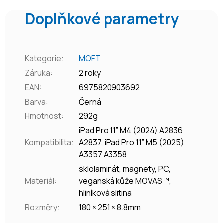
Doplňkové parametry
Kategorie
:
MOFT
Záruka
:
2 roky
EAN
:
6975820903692
Barva
:
Černá
Hmotnost
:
292g
iPad Pro 11” M4 (2024) A2836
Kompatibilita
:
A2837, iPad Pro 11” M5 (2025)
A3357 A3358
sklolaminát, magnety, PC,
Materiál
:
veganská kůže MOVAS™,
hliníková slitina
Rozměry
:
180 × 251 × 8.8mm