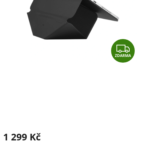
Z
ZDARMA
D
A
R
M
A
1 299 Kč