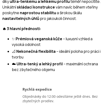
díky
ultra-tenkému a lehkému profilu
téměř nepocítíte.
Unikátní
skládací konstrukce
vám navíc během vteřiny
poskytne
naprostou stabilitu
a širokou škálu
nastavitelných úhlů
pro jakoukoli činnost.
🔥 3 hlavní přednosti:
✨
Prémiová veganská kůže
– luxusní vzhled a
vysoká odolnost
📐
Nekonečná flexibilita
– ideální poloha pro práci i
tvorbu
☁️
Ultra-tenký a lehký profil
– maximální ochrana
bez zbytečného objemu
Rychlá expedice
Objednávky do 12:00 odesíláme ještě dnes. Bez
zbytečných prodlev.