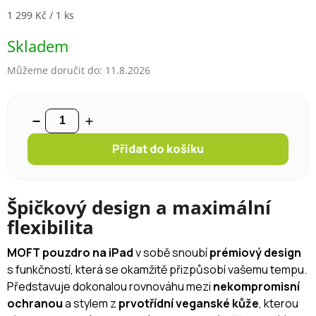
Měrná cena:
1 299 Kč / 1 ks
Skladem
Můžeme doručit do:
11.8.2026
Přidat do košíku
Špičkový design a maximální
flexibilita
MOFT pouzdro na iPad
v sobě snoubí
prémiový design
s funkčností, která se okamžitě přizpůsobí vašemu tempu.
Představuje dokonalou rovnováhu mezi
nekompromisní
ochranou
a stylem z
prvotřídní veganské kůže
, kterou