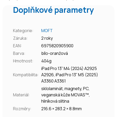
Doplňkové parametry
Kategorie
:
MOFT
Záruka
:
2 roky
EAN
:
6975820905900
Barva
:
bílo-oranžová
Hmotnost
:
404g
iPad Pro 13” M4 (2024) A2925
Kompatibilita
:
A2926, iPad Pro 13” M5 (2025)
A3360 A3361
sklolaminát, magnety, PC,
Materiál
:
veganská kůže MOVAS™,
hliníková slitina
Rozměry
:
216.6 × 283.2 × 8.8mm