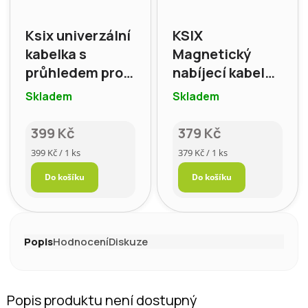
Ksix univerzální
KSIX
kabelka s
Magnetický
průhledem pro
nabíjecí kabel
Smartphone,
USB-C na USB-C,
Skladem
Skladem
béžová
60W, PD,
opletený, 1m,
399 Kč
379 Kč
bílý
Měrná
Měrná
399 Kč / 1 ks
379 Kč / 1 ks
cena:
cena:
Do košíku
Do košíku
Popis
Hodnocení
Diskuze
Popis produktu není dostupný