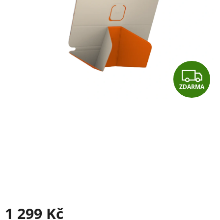
Z
ZDARMA
D
A
R
M
A
1 299 Kč