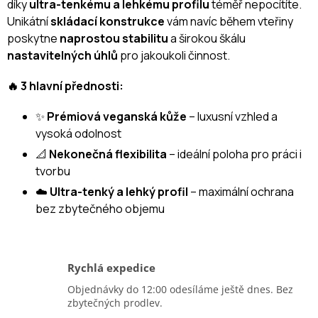
díky
ultra-tenkému a lehkému profilu
téměř nepocítíte.
Unikátní
skládací konstrukce
vám navíc během vteřiny
poskytne
naprostou stabilitu
a širokou škálu
nastavitelných úhlů
pro jakoukoli činnost.
🔥 3 hlavní přednosti:
✨
Prémiová veganská kůže
– luxusní vzhled a
vysoká odolnost
📐
Nekonečná flexibilita
– ideální poloha pro práci i
tvorbu
☁️
Ultra-tenký a lehký profil
– maximální ochrana
bez zbytečného objemu
Rychlá expedice
Objednávky do 12:00 odesíláme ještě dnes. Bez
zbytečných prodlev.