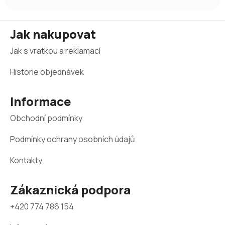
Z
Jak nakupovat
á
Jak s vratkou a reklamací
p
a
Historie objednávek
t
Informace
í
Obchodní podmínky
Podmínky ochrany osobních údajů
Kontakty
Zákaznická podpora
+420 774 786 154