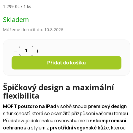
Měrná cena:
1 299 Kč / 1 ks
Skladem
Můžeme doručit do:
10.8.2026
Přidat do košíku
Špičkový design a maximální
flexibilita
MOFT pouzdro na iPad
v sobě snoubí
prémiový design
s funkčností, která se okamžitě přizpůsobí vašemu tempu.
Představuje dokonalou rovnováhu mezi
nekompromisní
ochranou
a stylem z
prvotřídní veganské kůže
, kterou