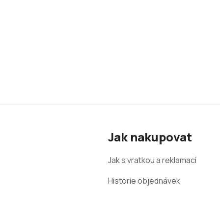
Z
á
Jak nakupovat
p
a
Jak s vratkou a reklamací
t
Historie objednávek
í