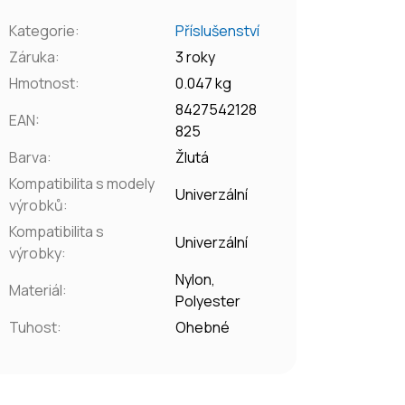
Kategorie
:
Příslušenství
Záruka
:
3 roky
Hmotnost
:
0.047 kg
8427542128
EAN
:
825
Barva
:
Žlutá
Kompatibilita s modely
Univerzální
výrobků
:
Kompatibilita s
Univerzální
výrobky
:
Nylon,
Materiál
:
Polyester
Tuhost
:
Ohebné