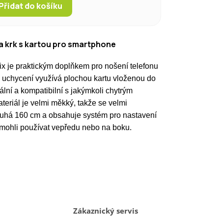
Přidat do košíku
na krk s kartou pro smartphone
ix je praktickým doplňkem pro nošení telefonu
uchycení využívá plochou kartu vloženou do
ální a kompatibilní s jakýmkoli chytrým
ateriál
je velmi měkký, takže se velmi
ouhá 160 cm a obsahuje systém pro nastavení
i mohli používat vepředu nebo na boku.
Zákaznický servis