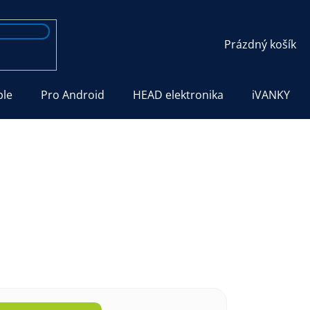
NÁKUPNÍ
Prázdný košík
KOŠÍK
ple
Pro Android
HEAD elektronika
iVANKY