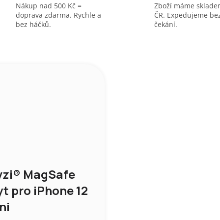
Nákup nad 500 Kč =
Zboží máme sklade
doprava zdarma. Rychle a
ČR. Expedujeme be
bez háčků.
čekání.
vzi® MagSafe
yt pro iPhone 12
ni