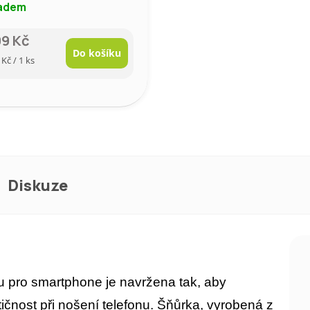
adem
99 Kč
Do košíku
rná
 Kč / 1 ks
a:
Diskuze
ou pro smartphone je navržena tak, aby
ičnost při nošení telefonu. Šňůrka, vyrobená z