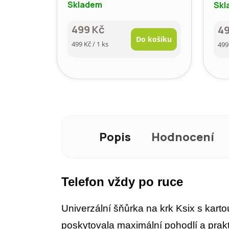
Skladem
Skl
499 Kč
4
Do košíku
Měrná
Mě
499 Kč / 1 ks
499
cena:
cen
Popis
Hodnocení
Telefon vždy po ruce
Univerzální šňůrka na krk Ksix s kart
poskytovala maximální pohodlí a prakt