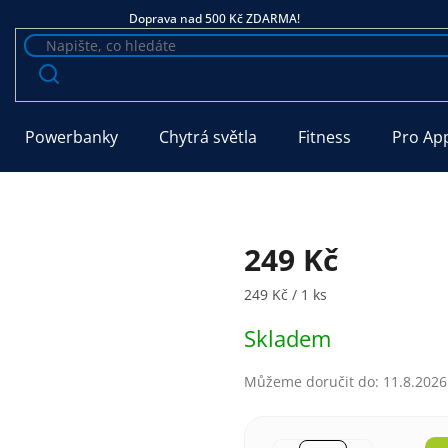
Doprava nad 500 Kč ZDARMA!
Powerbanky
Chytrá světla
Fitness
Pro Ap
249 Kč
Měrná cena:
249 Kč / 1 ks
Skladem
Můžeme doručit do:
11.8.2026