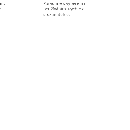
m v
Poradíme s výběrem i
z
používáním. Rychle a
srozumitelně.