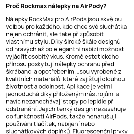
Proč Rockmax nálepky na AirPody?
Nálepky RockMax pro AirPods jsou skvělou
volbou pro každého, kdo chce své sluchátka
nejen ochránit, ale také přizpůsobit
vlastnímu stylu. Díky široké škále designů
od hravých až po elegantní nabízí možnost
vyjádřit osobitý vkus. Kromě estetického
přínosu poskytují nálepky ochranu před
škrábanci a opotřebením. Jsou vyrobené z
kvalitních materiálů, které zajišťují dlouhou
životnost a odolnost. Aplikace je velmi
jednoduchá díky přiloženým nástrojům, a
navíc nezanechávají stopy po lepidle při
odstranění. Jejich tenký design nezasahuje
do funkčnosti AirPods, takže nenarušují
používání tlačítek, nabíjení nebo
sluchátkových doplňků. Fluorescenční prvky