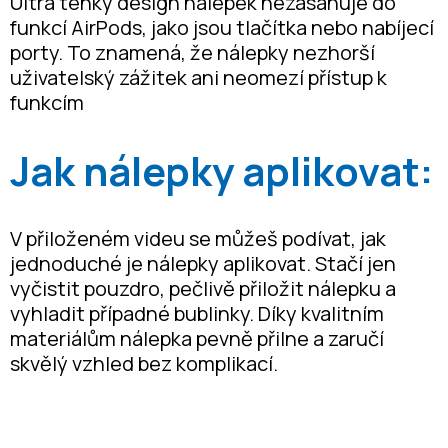
Ultra tenký design nálepek nezasahuje do
funkcí AirPods, jako jsou tlačítka nebo nabíjecí
porty. To znamená, že nálepky nezhorší
uživatelský zážitek ani neomezí přístup k
funkcím
Jak nálepky aplikovat:
V přiloženém videu se můžeš podívat, jak
jednoduché je nálepky aplikovat. Stačí jen
vyčistit pouzdro, pečlivě přiložit nálepku a
vyhladit případné bublinky. Díky kvalitním
materiálům nálepka pevně přilne a zaručí
skvělý vzhled bez komplikací.