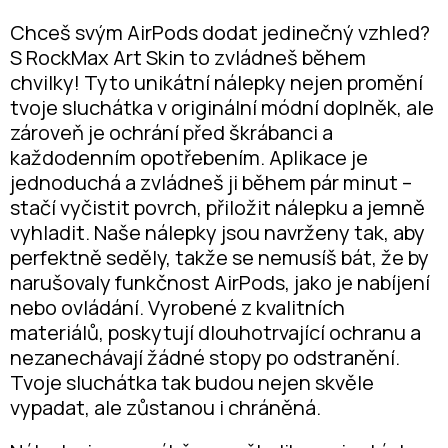
Chceš svým AirPods dodat jedinečný vzhled?
S RockMax Art Skin to zvládneš během
chvilky! Tyto unikátní nálepky nejen promění
tvoje sluchátka v originální módní doplněk, ale
zároveň je ochrání před škrábanci a
každodenním opotřebením. Aplikace je
jednoduchá a zvládneš ji během pár minut –
stačí vyčistit povrch, přiložit nálepku a jemně
vyhladit. Naše nálepky jsou navrženy tak, aby
perfektně seděly, takže se nemusíš bát, že by
narušovaly funkčnost AirPods, jako je nabíjení
nebo ovládání. Vyrobené z kvalitních
materiálů, poskytují dlouhotrvající ochranu a
nezanechávají žádné stopy po odstranění.
Tvoje sluchátka tak budou nejen skvěle
vypadat, ale zůstanou i chráněná.