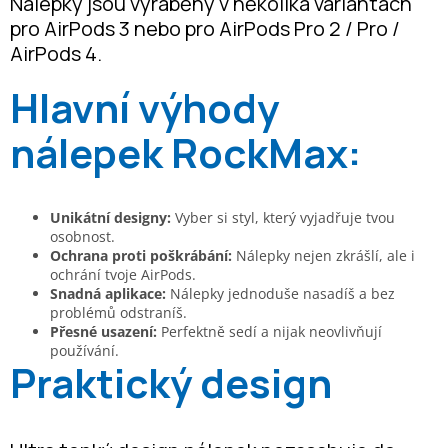
Nálepky jsou vyráběny v několika variantách
pro AirPods 3 nebo pro AirPods Pro 2 / Pro /
AirPods 4.
Hlavní výhody
nálepek RockMax:
Unikátní designy:
Vyber si styl, který vyjadřuje tvou
osobnost.
Ochrana proti poškrábání:
Nálepky nejen zkrášlí, ale i
ochrání tvoje AirPods.
Snadná aplikace:
Nálepky jednoduše nasadíš a bez
problémů odstraníš.
Přesné usazení:
Perfektně sedí a nijak neovlivňují
používání.
Praktický design