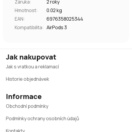
Záruka
:
2 roky
Hmotnost
:
0.02 kg
EAN
:
6976358025344
Kompatibilita
:
AirPods 3
Z
Jak nakupovat
á
Jak s vratkou a reklamací
p
a
Historie objednávek
t
Informace
í
Obchodní podmínky
Podmínky ochrany osobních údajů
Kontakty