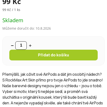
99 Kč
Měrná cena:
99 Kč / 1 ks
Skladem
Můžeme doručit do:
10.8.2026
Přidat do košíku
Přemýšlíš, jak oživit své AirPods a dát jim osobitý nádech?
S RockMax Art Skin přímo pro tvoje AirPods to jde snadno!
Naše barevné designy nejsou jen o vzhledu – jsou o tobě.
Vyber si motiv, který ti nejlépe sedí, a proměň svá
sluchátka v originální kousek, který tě bude bavit každý
den. A nejenže vypadají skvěle, ale také chrání tvé AirPods