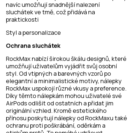
navíc umožňují snadnější nalezení
sluchátek ve tmě, což přidává na
praktickosti​
Styl a personalizace
Ochrana sluchátek
RockMax nabízí širokou škálu designů, které
umožňují uživatelům vyjádřit svůj osobní
styl. Od vtipných a barevných vzorů po
elegantní a minimalistické motivy, nálepky
RockMax uspokojí různé vkusy a preference.
Díky těmto nálepkám mohou uživatelé své
AirPods odlišit od ostatních a přidat jim
originální vzhled. Kromě estetického
přínosu poskytují nálepky od RockMaxu také
ochranu proti poškrábání, oděrkám a
otiskům prstů. To pomáhá udržovat