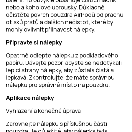
nebo alkoholové ubrousky. Důkladně
očistěte povrch pouzdra AirPodů od prachu,
otisků prstů a dalších nečistot, které by
mohly ovlivnit přilnavost nálepky.
Připravte si nálepky
Opatrně odlepte nálepku z podkladového
papíru. Dávejte pozor, abyste se nedotýkali
lepící strany nálepky, aby zůstala čistá a
lepkavá. Zkontrolujte, že máte správnou
nálepku pro správné místo na pouzdru.
Aplikace nálepky
Vyhlazení a konečná úprava
Zarovnejte nálepku s příslušnou částí
pouzdra. Je důležité, aby nálepka byla