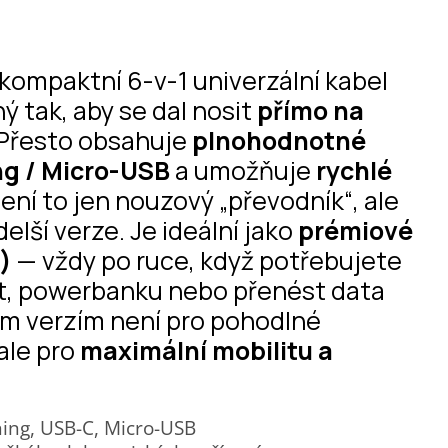
akompaktní 6-v-1 univerzální kabel
ný tak, aby se dal nosit
přímo na
 Přesto obsahuje
plnohodnotné
ng / Micro-USB
a umožňuje
rychlé
ení to jen nouzový „převodník“, ale
elší verze. Je ideální jako
prémiové
)
— vždy po ruce, když potřebujete
let, powerbanku nebo přenést data
ším verzím není pro pohodlné
 ale pro
maximální mobilitu a
ning, USB-C, Micro-USB