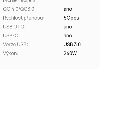
rychlé nabíjení
:
QC 4.0/QC3.0
:
ano
Rychlost přenosu
:
5Gbps
USB OTG
:
ano
USB-C
:
ano
Verze USB
:
USB 3.0
Výkon
:
240W