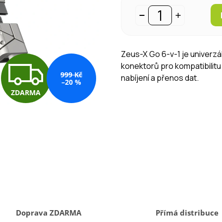
Zeus-X Go 6-v-1 je univerzá
Z
konektorů pro kompatibilitu
999 Kč
nabíjení a přenos dat.
–20 %
ZDARMA
D
A
R
M
Doprava ZDARMA
Přímá distribuce