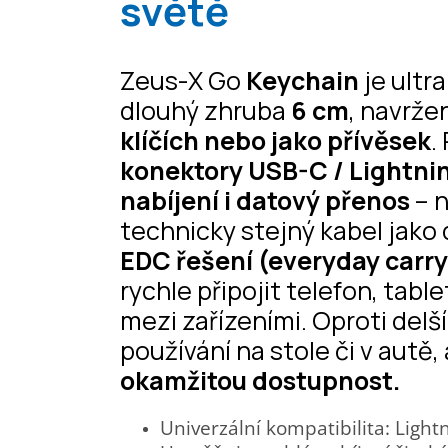
světě
Zeus-X Go
Keychain
je ultr
dlouhý zhruba
6 cm
, navrže
klíčích nebo jako přívěsek
.
konektory USB-C / Lightni
nabíjení i datový přenos
– n
technicky stejný kabel jako d
EDC řešení (everyday carry
rychle připojit telefon, tab
mezi zařízeními. Oproti del
používání na stole či v autě,
okamžitou dostupnost.
Univerzální kompatibilita: Light