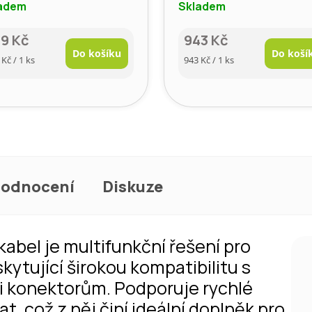
adem
Skladem
9 Kč
943 Kč
Do košíku
Do koší
rná
Měrná
 Kč / 1 ks
943 Kč / 1 ks
a:
cena:
odnocení
Diskuze
kabel je multifunkční řešení pro
kytující širokou kompatibilitu s
ti konektorům. Podporuje rychlé
at, což z něj činí ideální doplněk pro