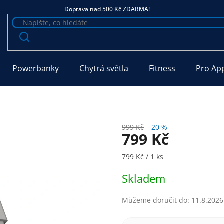
Doprava nad 500 Kč ZDARMA!
Powerbanky
Chytrá světla
Fitness
Pro Ap
999 Kč
–20 %
799 Kč
Měrná cena:
799 Kč / 1 ks
Skladem
Můžeme doručit do:
11.8.2026