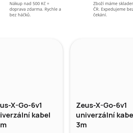
Nákup nad 500 Kč =
Zboží máme sklade
A
doprava zdarma. Rychle a
ČR. Expedujeme be
bez háčků.
čekání.
us-X-Go-6v1
Zeus-X-Go-6v1
iverzální kabel
univerzální kabe
5m
3m