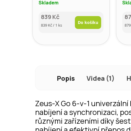
Skladem
Skl
839 Kč
87
Do košíku
Měrná
Mě
839 Kč / 1 ks
879
cena:
cen
Popis
Videa (1)
H
Zeus-X Go 6-v-1 univerzální 
nabíjení a synchronizaci, pos
různými zařízeními díky šes
nabíjení a efektivní přenos d