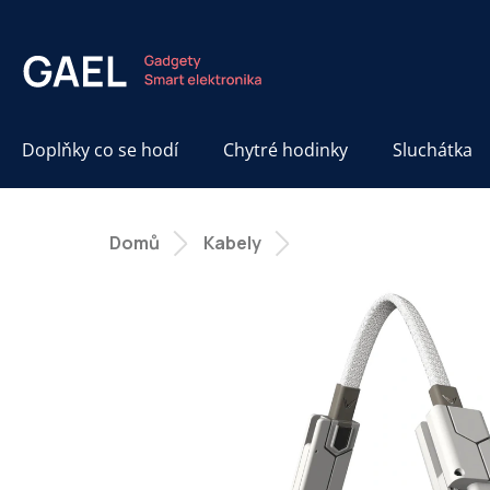
Přejít
na
obsah
Doplňky co se hodí
Chytré hodinky
Sluchátka
Domů
Kabely