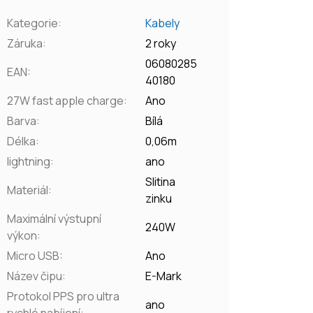
Kategorie
:
Kabely
Záruka
:
2 roky
06080285
EAN
:
40180
27W fast apple charge
:
Ano
Barva
:
Bílá
Délka
:
0,06m
lightning
:
ano
Slitina
Materiál
:
zinku
Maximální výstupní
240W
výkon
:
Micro USB
:
Ano
Název čipu
:
E-Mark
Protokol PPS pro ultra
ano