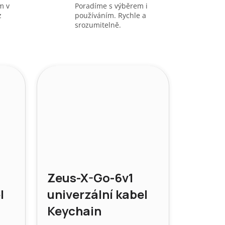
m v
Poradíme s výběrem i
z
používáním. Rychle a
srozumitelně.
Zeus-X-Go-6v1
l
univerzální kabel
Keychain