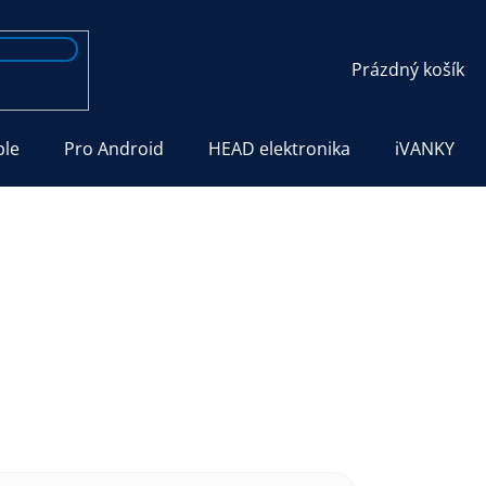
NÁKUPNÍ
Prázdný košík
KOŠÍK
ple
Pro Android
HEAD elektronika
iVANKY