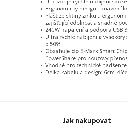
Umožňuje rychlé nabíjení široké
Ergonomický design a maximáln
Plášť ze slitiny zinku a ergono
zajišťující odolnost a snadné pou
240W napájení a podpora USB 3
Ultra rychlé nabíjení a vysokory
o 50%
Obsahuje čip E-Mark Smart Chip 
PowerShare pro nouzový přenos
Vhodné pro technické nadšence,
Délka kabelu a design: 6cm klíče
Z
á
Jak nakupovat
p