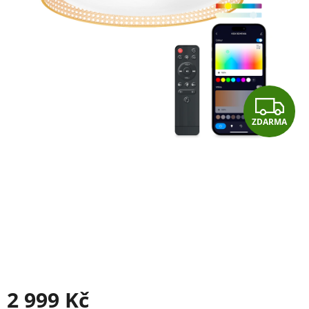
Z
ZDARMA
D
A
R
M
A
2 999 Kč