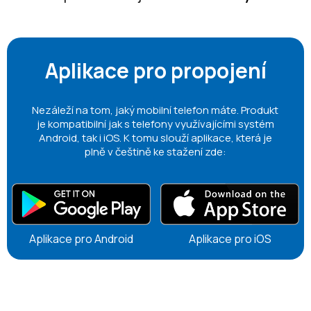
Aplikace pro propojení
Nezáleží na tom, jaký mobilní telefon máte. Produkt
je kompatibilní jak s telefony využívajícími systém
Android, tak i iOS. K tomu slouží aplikace, která je
plně v češtině ke stažení zde:
Aplikace pro Android
Aplikace pro iOS