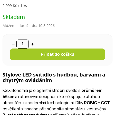
Měrná cena:
2 999 Kč / 1 ks
Skladem
Můžeme doručit do:
10.8.2026
Přidat do košíku
Stylové LED svítidlo s hudbou, barvami a
chytrým ovládáním
KSIX Bohemia je elegantní stropní světlo s
průměrem
46 cm
a ratanovým designem, které spojuje útulnou
atmosféru s moderními technologiemi. Díky
RGBIC + CCT
osvětlení si snadno přizpůsobíte atmosféru, vestavěný