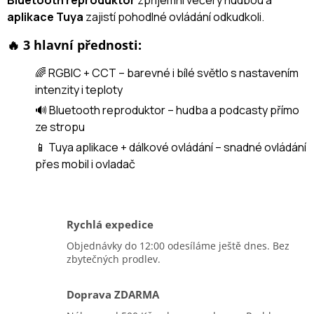
Bluetooth reproduktor
zpříjemní večery hudbou a
aplikace Tuya
zajistí pohodlné ovládání odkudkoli.
🔥 3 hlavní přednosti:
🌈 RGBIC + CCT – barevné i bílé světlo s nastavením
intenzity i teploty
🔊 Bluetooth reproduktor – hudba a podcasty přímo
ze stropu
📱 Tuya aplikace + dálkové ovládání – snadné ovládání
přes mobil i ovladač
Rychlá expedice
Objednávky do 12:00 odesíláme ještě dnes. Bez
zbytečných prodlev.
Doprava ZDARMA