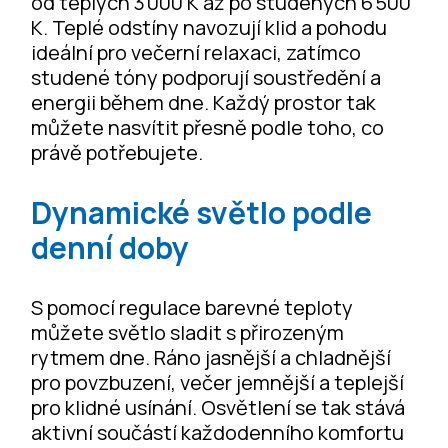
od teplých 3 000 K až po studených 6 500
K. Teplé odstíny navozují klid a pohodu
ideální pro večerní relaxaci, zatímco
studené tóny podporují soustředění a
energii během dne. Každý prostor tak
můžete nasvítit přesně podle toho, co
právě potřebujete.
Dynamické světlo podle
denní doby
S pomocí regulace barevné teploty
můžete světlo sladit s přirozeným
rytmem dne. Ráno jasnější a chladnější
pro povzbuzení, večer jemnější a teplejší
pro klidné usínání. Osvětlení se tak stává
aktivní součástí každodenního komfortu