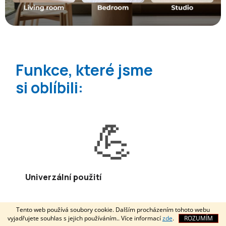
Funkce, které jsme
si oblíbili:
💪
Univerzální použití
Tento web používá soubory cookie. Dalším procházením tohoto webu
vyjadřujete souhlas s jejich používáním.. Více informací
zde
.
ROZUMÍM