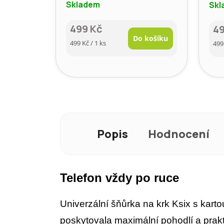
Skladem
Skl
499 Kč
4
Do košíku
Měrná
Mě
499 Kč / 1 ks
499
cena:
cen
Popis
Hodnocení
Telefon vždy po ruce
Univerzální šňůrka na krk Ksix s kart
poskytovala maximální pohodlí a prakt