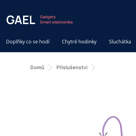
Přejít
na
obsah
Doplňky co se hodí
Chytré hodinky
Sluchátka
Domů
Příslušenství