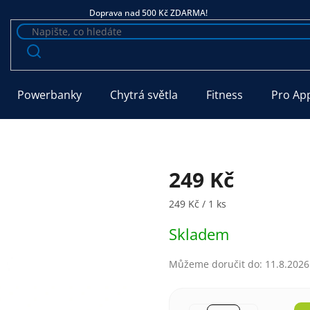
Doprava nad 500 Kč ZDARMA!
Powerbanky
Chytrá světla
Fitness
Pro Ap
249 Kč
Měrná cena:
249 Kč / 1 ks
Skladem
Můžeme doručit do:
11.8.2026