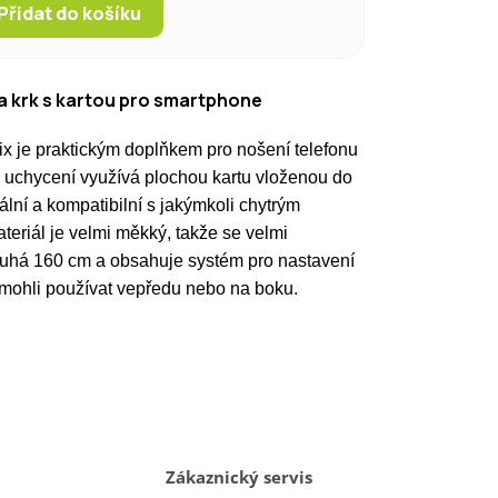
Přidat do košíku
na krk s kartou pro smartphone
ix je praktickým doplňkem pro nošení telefonu
uchycení využívá plochou kartu vloženou do
ální a kompatibilní s jakýmkoli chytrým
ateriál
je velmi měkký, takže se velmi
ouhá 160 cm a obsahuje systém pro nastavení
i mohli používat vepředu nebo na boku.
Zákaznický servis