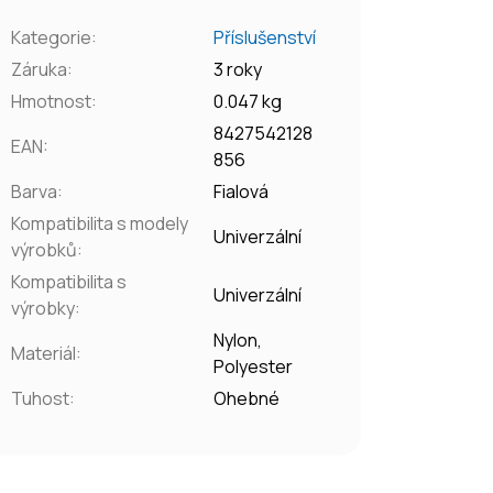
Kategorie
:
Příslušenství
Záruka
:
3 roky
Hmotnost
:
0.047 kg
8427542128
EAN
:
856
Barva
:
Fialová
Kompatibilita s modely
Univerzální
výrobků
:
Kompatibilita s
Univerzální
výrobky
:
Nylon,
Materiál
:
Polyester
Tuhost
:
Ohebné