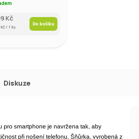
adem
99 Kč
Do košíku
rná
 Kč / 1 ks
a:
Diskuze
ou pro smartphone je navržena tak, aby
ičnost při nošení telefonu. Šňůrka, vyrobená z