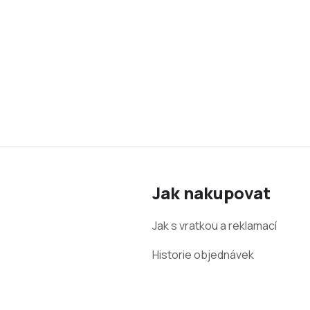
Z
á
Jak nakupovat
p
a
Jak s vratkou a reklamací
t
Historie objednávek
í