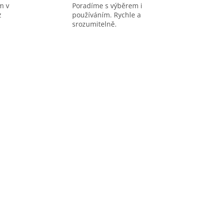
m v
Poradíme s výběrem i
z
používáním. Rychle a
srozumitelně.