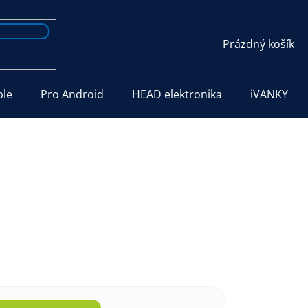
NÁKUPNÍ
Prázdný košík
KOŠÍK
ple
Pro Android
HEAD elektronika
iVANKY