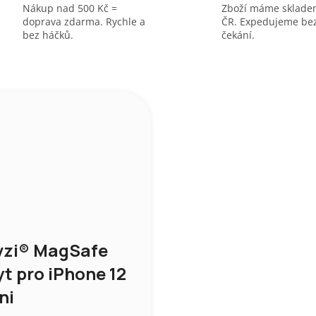
Nákup nad 500 Kč =
Zboží máme sklade
doprava zdarma. Rychle a
ČR. Expedujeme be
bez háčků.
čekání.
vzi® MagSafe
yt pro iPhone 12
ni