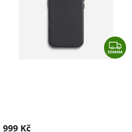
Z
ZDARMA
D
A
R
M
A
999 Kč