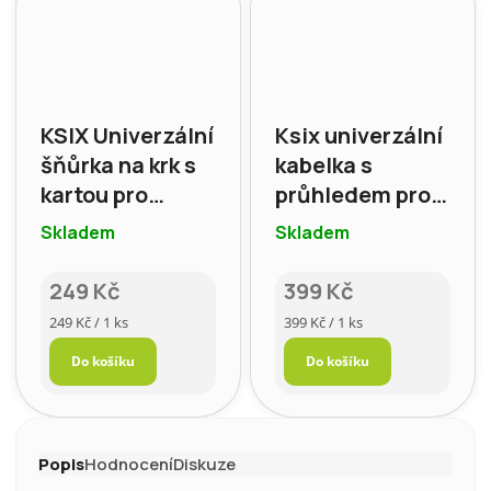
KSIX Univerzální
Ksix univerzální
šňůrka na krk s
kabelka s
kartou pro
průhledem pro
smartphone,
Smartphone,
Skladem
Skladem
černá
černá
249 Kč
399 Kč
Měrná
Měrná
249 Kč / 1 ks
399 Kč / 1 ks
cena:
cena:
Do košíku
Do košíku
Popis
Hodnocení
Diskuze