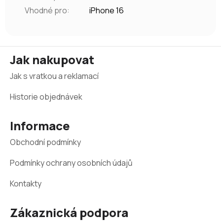
Vhodné pro
:
iPhone 16
Z
Jak nakupovat
á
Jak s vratkou a reklamací
p
a
Historie objednávek
t
Informace
í
Obchodní podmínky
Podmínky ochrany osobních údajů
Kontakty
Zákaznická podpora