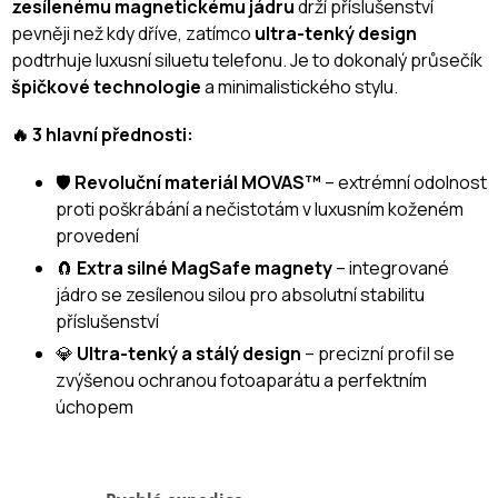
zesílenému magnetickému jádru
drží příslušenství
pevněji než kdy dříve, zatímco
ultra-tenký design
podtrhuje luxusní siluetu telefonu. Je to dokonalý průsečík
špičkové technologie
a minimalistického stylu.
🔥 3 hlavní přednosti:
🛡️
Revoluční materiál MOVAS™
– extrémní odolnost
proti poškrábání a nečistotám v luxusním koženém
provedení
🧲
Extra silné MagSafe magnety
– integrované
jádro se zesílenou silou pro absolutní stabilitu
příslušenství
💎
Ultra-tenký a stálý design
– precizní profil se
zvýšenou ochranou fotoaparátu a perfektním
úchopem