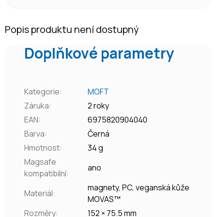
Popis produktu není dostupný
Doplňkové parametry
Kategorie
:
MOFT
Záruka
:
2 roky
EAN
:
6975820904040
Barva
:
Černá
Hmotnost
:
34 g
Magsafe
ano
kompatibilní
:
magnety, PC, veganská kůže
Materiál
:
MOVAS™
Rozměry
:
152 × 75.5 mm