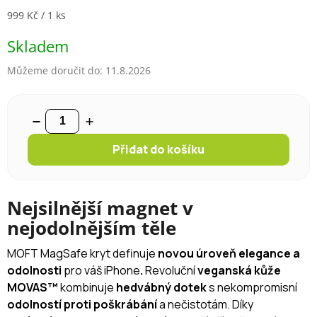
Měrná cena:
999 Kč / 1 ks
Skladem
Můžeme doručit do:
11.8.2026
Přidat do košíku
Nejsilnější magnet v
nejodolnějším těle
MOFT MagSafe kryt definuje
novou úroveň elegance a
odolnosti
pro váš iPhone
.
Revoluční
veganská kůže
MOVAS™
kombinuje
hedvábný dotek
s nekompromisní
odolností proti poškrábání
a nečistotám. Díky