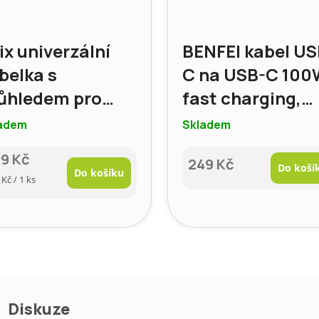
ix univerzální
BENFEI kabel US
belka s
C na USB-C 100
ůhledem pro
fast charging,
artphone,
délka 1 m
adem
Skladem
žová
9 Kč
249 Kč
Do koší
Do košíku
rná
 Kč / 1 ks
a:
Diskuze