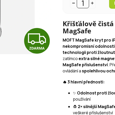
Křišťálově čist
MagSafe
Z
MOFT MagSafe kryt pro i
nekompromisní odolnosti
ZDARMA
D
technologii proti žloutnut
zatímco
extra silné magne
MagSafe příslušenství
. P
A
ovládání a
spolehlivou och
🔥 3 hlavní přednosti:
R
✨
Odolnost proti žlo
používání
M
🧲
2× silnější MagSa
veškeré příslušenství