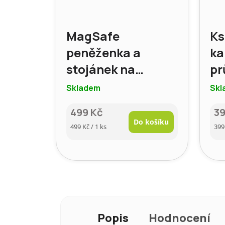
MagSafe
Ks
peněženka a
ka
stojánek na
pr
iPhone – MOFT,
Sm
Skladem
Skl
barva: světle šedá
bé
499 Kč
39
Do košíku
Měrná
Mě
499 Kč / 1 ks
399
cena:
cen
Popis
Hodnocení