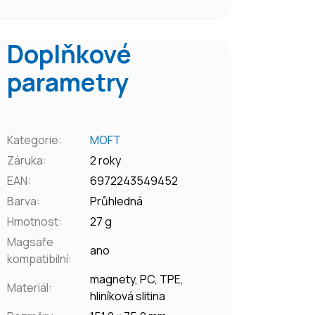
Doplňkové
parametry
Kategorie
:
MOFT
Záruka
:
2 roky
EAN
:
6972243549452
Barva
:
Průhledná
Hmotnost
:
27 g
Magsafe
ano
kompatibilní
:
magnety, PC, TPE,
Materiál
:
hliníková slitina