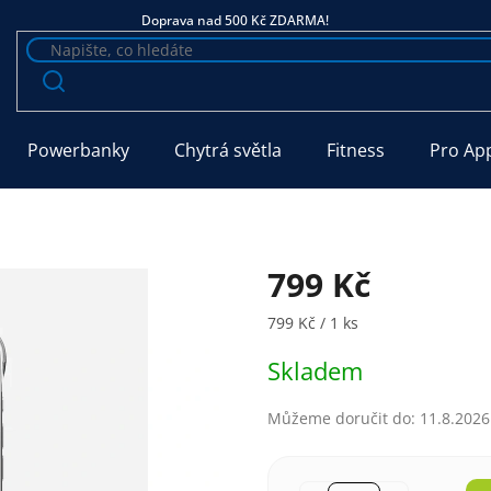
Doprava nad 500 Kč ZDARMA!
Powerbanky
Chytrá světla
Fitness
Pro Ap
799 Kč
Měrná cena:
799 Kč / 1 ks
Skladem
Můžeme doručit do:
11.8.2026