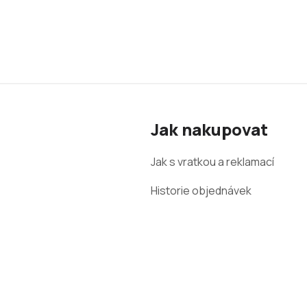
Z
á
Jak nakupovat
p
a
Jak s vratkou a reklamací
t
Historie objednávek
í