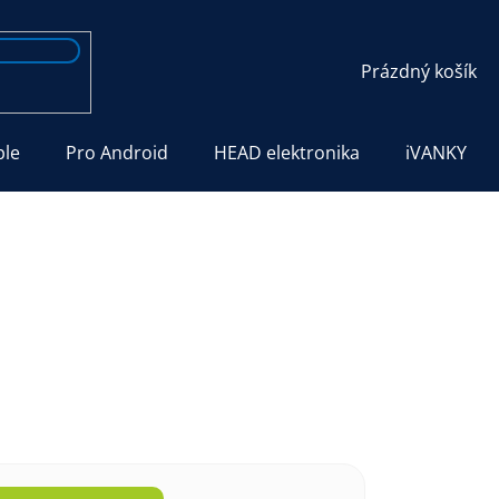
NÁKUPNÍ
Prázdný košík
KOŠÍK
ple
Pro Android
HEAD elektronika
iVANKY