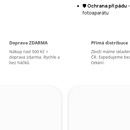
🛡️
Ochrana při pádu
–
A
fotoaparátu
Doprava ZDARMA
Přímá distribuce
Nákup nad 500 Kč =
Zboží máme sklade
doprava zdarma. Rychle a
ČR. Expedujeme be
bez háčků.
čekání.