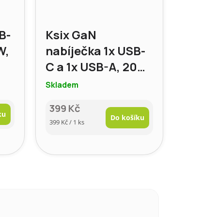
B-
Ksix GaN
W,
nabíječka 1x USB-
C a 1x USB-A, 20W,
PD, PPS
Skladem
399 Kč
ku
Do košíku
Měrná
399 Kč / 1 ks
cena: