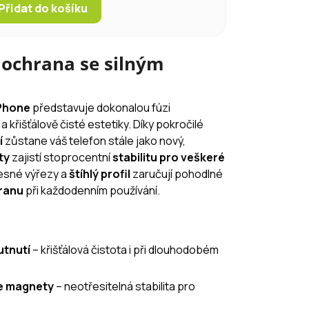
Přidat do košíku
á ochrana se silným
Phone
představuje dokonalou fúzi
a křišťálově čisté estetiky. Díky pokročilé
í
zůstane váš telefon stále jako nový,
ty
zajistí stoprocentní
stabilitu pro veškeré
řesné výřezy a
štíhlý profil
zaručují pohodlné
ranu
při každodenním používání.
utnutí
– křišťálová čistota i při dlouhodobém
fe magnety
– neotřesitelná stabilita pro