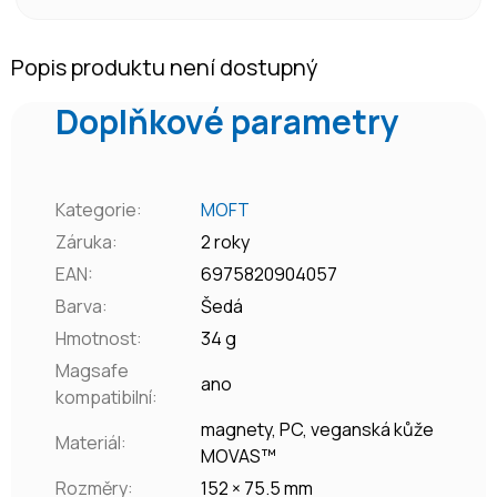
Popis produktu není dostupný
Doplňkové parametry
Kategorie
:
MOFT
Záruka
:
2 roky
EAN
:
6975820904057
Barva
:
Šedá
Hmotnost
:
34 g
Magsafe
ano
kompatibilní
:
magnety, PC, veganská kůže
Materiál
:
MOVAS™
Rozměry
:
152 × 75.5 mm