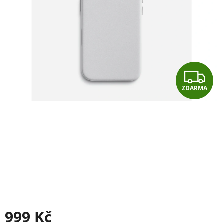
Z
ZDARMA
D
A
R
M
A
999 Kč