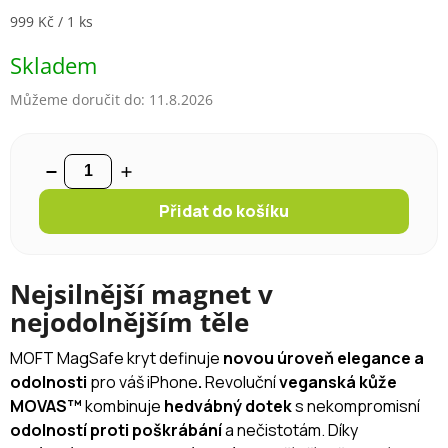
Měrná cena:
999 Kč / 1 ks
Skladem
Můžeme doručit do:
11.8.2026
Přidat do košíku
Nejsilnější magnet v
nejodolnějším těle
MOFT MagSafe kryt definuje
novou úroveň elegance a
odolnosti
pro váš iPhone
.
Revoluční
veganská kůže
MOVAS™
kombinuje
hedvábný dotek
s nekompromisní
odolností proti poškrábání
a nečistotám. Díky