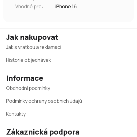
Vhodné pro
:
iPhone 16
Z
Jak nakupovat
á
Jak s vratkou a reklamací
p
a
Historie objednávek
t
Informace
í
Obchodní podmínky
Podmínky ochrany osobních údajů
Kontakty
Zákaznická podpora