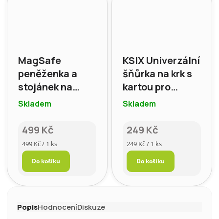
MagSafe
KSIX Univerzální
peněženka a
šňůrka na krk s
stojánek na
kartou pro
iPhone – MOFT,
smartphone,
Skladem
Skladem
barva: světle
bílá
šedá
499 Kč
249 Kč
Měrná
Měrná
499 Kč / 1 ks
249 Kč / 1 ks
cena:
cena:
Do košíku
Do košíku
Popis
Hodnocení
Diskuze