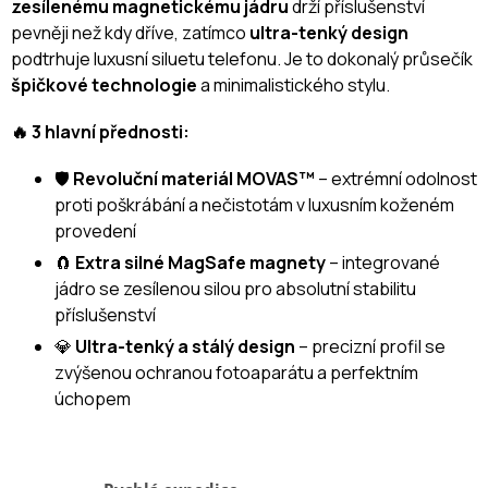
zesílenému magnetickému jádru
drží příslušenství
pevněji než kdy dříve, zatímco
ultra-tenký design
podtrhuje luxusní siluetu telefonu. Je to dokonalý průsečík
špičkové technologie
a minimalistického stylu.
🔥 3 hlavní přednosti:
🛡️
Revoluční materiál MOVAS™
– extrémní odolnost
proti poškrábání a nečistotám v luxusním koženém
provedení
🧲
Extra silné MagSafe magnety
– integrované
jádro se zesílenou silou pro absolutní stabilitu
příslušenství
💎
Ultra-tenký a stálý design
– precizní profil se
zvýšenou ochranou fotoaparátu a perfektním
úchopem