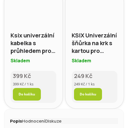
Ksix univerzální
KSIX Univerzální
kabelka s
šňůrka na krk s
průhledem pro
kartou pro
Smartphone,
smartphone,
Skladem
Skladem
béžová
starorůžová
399 Kč
249 Kč
Měrná
Měrná
399 Kč / 1 ks
249 Kč / 1 ks
cena:
cena:
Do košíku
Do košíku
Popis
Hodnocení
Diskuze