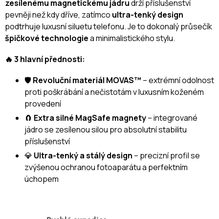
zesílenému magnetickému jádru
drží příslušenství
pevněji než kdy dříve, zatímco
ultra-tenký design
podtrhuje luxusní siluetu telefonu. Je to dokonalý průsečík
špičkové technologie
a minimalistického stylu.
🔥 3 hlavní přednosti:
🛡️
Revoluční materiál MOVAS™
– extrémní odolnost
proti poškrábání a nečistotám v luxusním koženém
provedení
🧲
Extra silné MagSafe magnety
– integrované
jádro se zesílenou silou pro absolutní stabilitu
příslušenství
💎
Ultra-tenký a stálý design
– precizní profil se
zvýšenou ochranou fotoaparátu a perfektním
úchopem