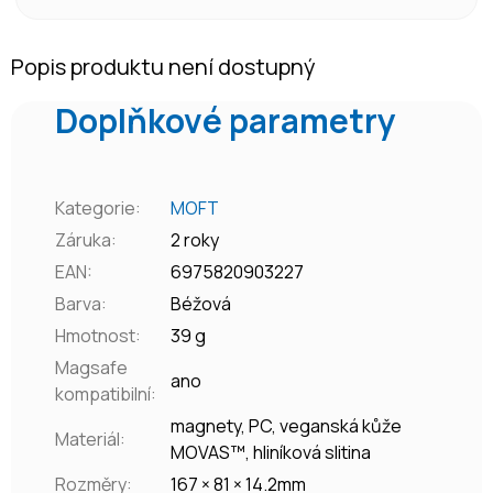
Popis produktu není dostupný
Doplňkové parametry
Kategorie
:
MOFT
Záruka
:
2 roky
EAN
:
6975820903227
Barva
:
Béžová
Hmotnost
:
39 g
Magsafe
ano
kompatibilní
:
magnety, PC, veganská kůže
Materiál
:
MOVAS™, hliníková slitina
Rozměry
:
167 × 81 × 14.2mm