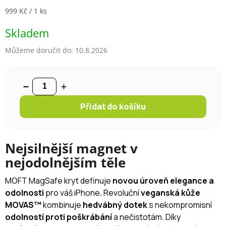
Měrná cena:
999 Kč / 1 ks
Skladem
Můžeme doručit do:
10.8.2026
Přidat do košíku
Nejsilnější magnet v
nejodolnějším těle
MOFT MagSafe kryt definuje
novou úroveň elegance a
odolnosti
pro váš iPhone
.
Revoluční
veganská kůže
MOVAS™
kombinuje
hedvábný dotek
s nekompromisní
odolností proti poškrábání
a nečistotám. Díky