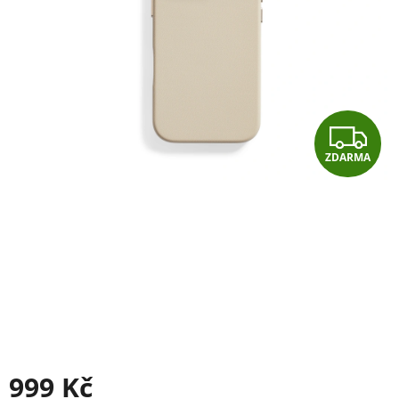
Z
ZDARMA
D
A
R
M
A
999 Kč