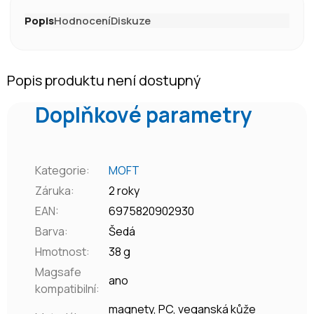
Popis
Hodnocení
Diskuze
Popis produktu není dostupný
Doplňkové parametry
Kategorie
:
MOFT
Záruka
:
2 roky
EAN
:
6975820902930
Barva
:
Šedá
Hmotnost
:
38 g
Magsafe
ano
kompatibilní
:
magnety, PC, veganská kůže