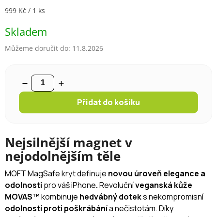
Měrná cena:
999 Kč / 1 ks
Skladem
Můžeme doručit do:
11.8.2026
Přidat do košíku
Nejsilnější magnet v
nejodolnějším těle
MOFT MagSafe kryt definuje
novou úroveň elegance a
odolnosti
pro váš iPhone
.
Revoluční
veganská kůže
MOVAS™
kombinuje
hedvábný dotek
s nekompromisní
odolností proti poškrábání
a nečistotám. Díky