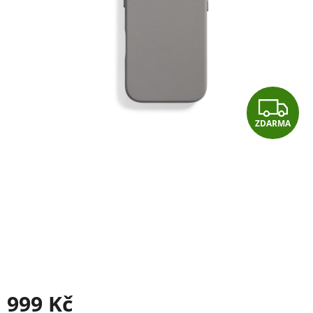
Z
ZDARMA
D
A
R
M
A
999 Kč