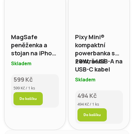
MagSafe
Pixy Mini®
peněženka a
kompaktní
stojan na iPhone
powerbanka s
(MOVAS) –
20W, šedá
+ extra USB-A na
Skladem
MOFT, barva:
USB-C kabel
myší šedá
599 Kč
Skladem
Měrná
599 Kč / 1 ks
cena:
494 Kč
Do košíku
Měrná
494 Kč / 1 ks
cena:
Do košíku