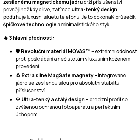
zesílenému magnetickému jádru
drží příslušenství
pevněji než kdy dříve, zatímco
ultra-tenký design
podtrhuje luxusní siluetu telefonu. Je to dokonalý průsečík
špičkové technologie
a minimalistického stylu.
🔥 3 hlavní přednosti:
🛡️
Revoluční materiál MOVAS™
– extrémní odolnost
proti poškrábání a nečistotám v luxusním koženém
provedení
🧲
Extra silné MagSafe magnety
– integrované
jádro se zesílenou silou pro absolutní stabilitu
příslušenství
💎
Ultra-tenký a stálý design
– precizní profil se
zvýšenou ochranou fotoaparátu a perfektním
úchopem