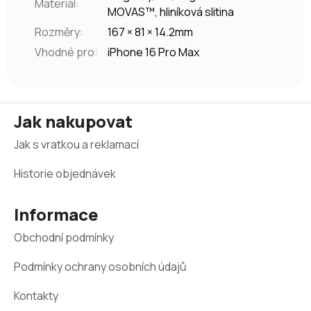
Materiál
:
MOVAS™, hliníková slitina
Rozměry
:
167 × 81 × 14.2mm
Vhodné pro
:
iPhone 16 Pro Max
Z
Jak nakupovat
á
Jak s vratkou a reklamací
p
a
Historie objednávek
t
Informace
í
Obchodní podmínky
Podmínky ochrany osobních údajů
Kontakty