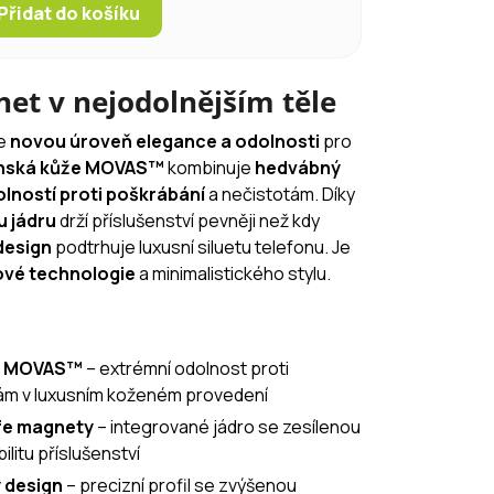
Přidat do košíku
net v nejodolnějším těle
je
novou úroveň elegance a odolnosti
pro
nská kůže MOVAS™
kombinuje
hedvábný
lností proti poškrábání
a nečistotám. Díky
 jádru
drží příslušenství pevněji než kdy
design
podtrhuje luxusní siluetu telefonu. Je
ové technologie
a minimalistického stylu.
ál MOVAS™
– extrémní odolnost proti
tám v luxusním koženém provedení
fe magnety
– integrované jádro se zesílenou
ilitu příslušenství
ý design
– precizní profil se zvýšenou