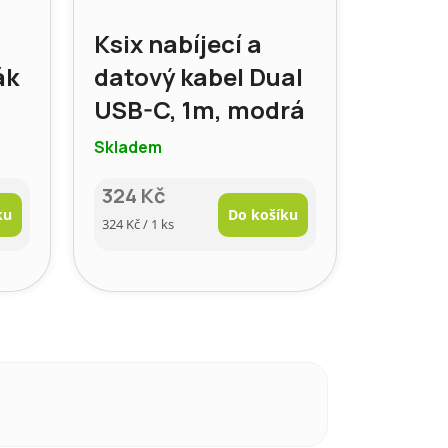
Ksix nabíjecí a
ák
datový kabel Dual
USB-C, 1m, modrá
á
Skladem
324 Kč
ku
Do košíku
Měrná
324 Kč / 1 ks
cena: