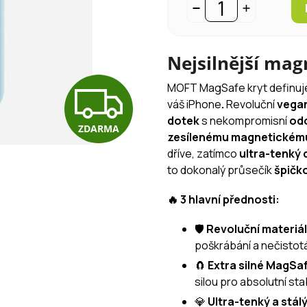
Nejsilnější mag
Z
MOFT MagSafe kryt definu
váš iPhone
.
Revoluční
vega
dotek
s nekompromisní
odo
ZDARMA
D
zesílenému magnetickému
dříve, zatímco
ultra-tenký 
to dokonalý průsečík
špičk
A
🔥 3 hlavní přednosti:
🛡️
Revoluční materi
R
poškrábání a nečisto
🧲
Extra silné MagSa
M
silou pro absolutní stab
💎
Ultra-tenký a stál