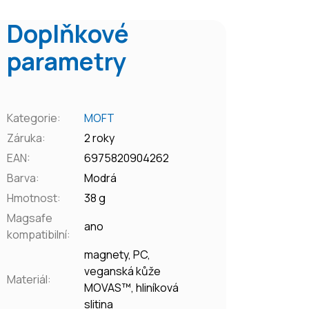
Doplňkové
parametry
Kategorie
:
MOFT
Záruka
:
2 roky
EAN
:
6975820904262
Barva
:
Modrá
Hmotnost
:
38 g
Magsafe
ano
kompatibilní
:
magnety, PC,
veganská kůže
Materiál
:
MOVAS™, hliníková
slitina