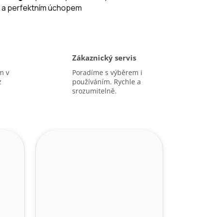
 a perfektním úchopem
Zákaznický servis
m v
Poradíme s výběrem i
z
používáním. Rychle a
srozumitelně.