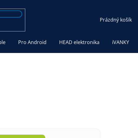
NÁKUPNÍ
Prázdný košík
KOŠÍK
ple
Pro Android
HEAD elektronika
iVANKY