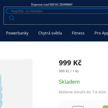
Doprava nad 500 Kč ZDARMA!
Powerbanky
Chytrá světla
Fitness
Pro Ap
999 Kč
Měrná cena:
999 Kč / 1 ks
Skladem
Můžeme doručit do:
7.8.2026