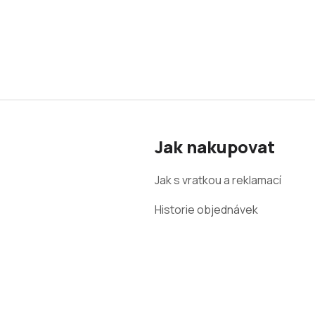
Z
á
Jak nakupovat
p
a
Jak s vratkou a reklamací
t
Historie objednávek
í