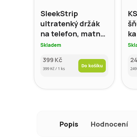
SleekStrip
KS
ultratenký držák
šň
na telefon, matný
ka
(modrá)
sm
Skladem
Skl
m
399 Kč
2
Do košíku
Měrná
Mě
399 Kč / 1 ks
249
cena:
cen
Popis
Hodnocení