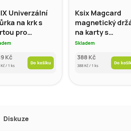
IX Univerzální
Ksix Magcard
ůrka na krk s
magnetický drž
rtou pro
na karty s
artphone,
MagSafe, modr
adem
Skladem
odrá
49 Kč
388 Kč
Do košíku
Do koší
rná
Měrná
 Kč / 1 ks
388 Kč / 1 ks
a:
cena:
Diskuze