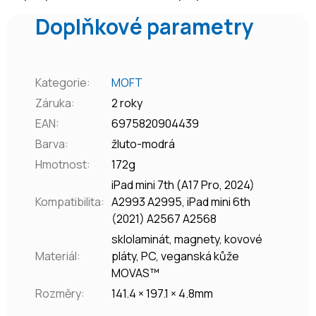
Doplňkové parametry
Kategorie
:
MOFT
Záruka
:
2 roky
EAN
:
6975820904439
Barva
:
žluto-modrá
Hmotnost
:
172g
iPad mini 7th (A17 Pro, 2024)
Kompatibilita
:
A2993 A2995, iPad mini 6th
(2021) A2567 A2568
sklolaminát, magnety, kovové
Materiál
:
pláty, PC, veganská kůže
MOVAS™
Rozměry
:
141.4 × 197.1 × 4.8mm