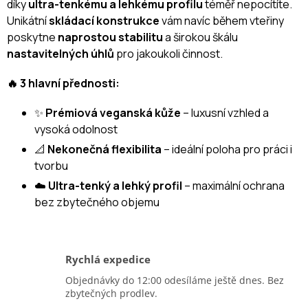
díky
ultra-tenkému a lehkému profilu
téměř nepocítíte.
Unikátní
skládací konstrukce
vám navíc během vteřiny
poskytne
naprostou stabilitu
a širokou škálu
nastavitelných úhlů
pro jakoukoli činnost.
🔥 3 hlavní přednosti:
✨
Prémiová veganská kůže
– luxusní vzhled a
vysoká odolnost
📐
Nekonečná flexibilita
– ideální poloha pro práci i
tvorbu
☁️
Ultra-tenký a lehký profil
– maximální ochrana
bez zbytečného objemu
Rychlá expedice
Objednávky do 12:00 odesíláme ještě dnes. Bez
zbytečných prodlev.