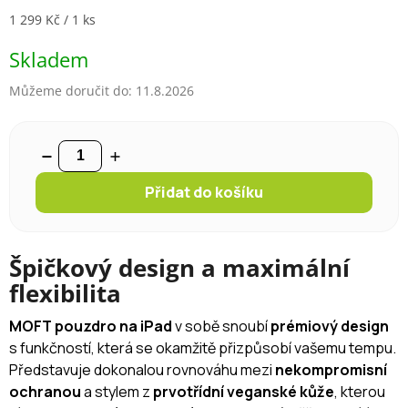
Měrná cena:
1 299 Kč / 1 ks
Skladem
Můžeme doručit do:
11.8.2026
Přidat do košíku
Špičkový design a maximální
flexibilita
MOFT pouzdro na iPad
v sobě snoubí
prémiový design
s funkčností, která se okamžitě přizpůsobí vašemu tempu.
Představuje dokonalou rovnováhu mezi
nekompromisní
ochranou
a stylem z
prvotřídní veganské kůže
, kterou