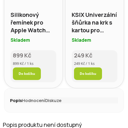
Silikonový
KSIX Univerzální
řemínek pro
šňůrka na krk s
Apple Watch
kartou pro
38/40/41/42mm
smartphone,
Skladem
Skladem
– MOFT, barva:
žlutá
Panna Cotta +
899 Kč
249 Kč
fialová
Měrná
Měrná
899 Kč / 1 ks
249 Kč / 1 ks
cena:
cena:
Do košíku
Do košíku
Popis
Hodnocení
Diskuze
Popis produktu není dostupný