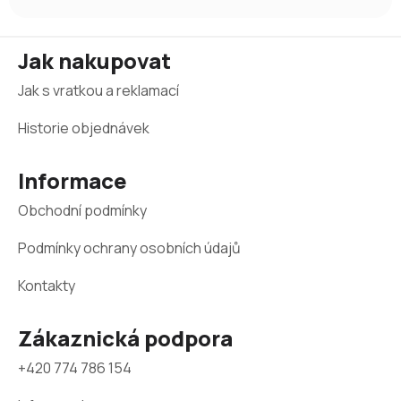
Z
Jak nakupovat
á
Jak s vratkou a reklamací
p
a
Historie objednávek
t
Informace
í
Obchodní podmínky
Podmínky ochrany osobních údajů
Kontakty
Zákaznická podpora
+420 774 786 154