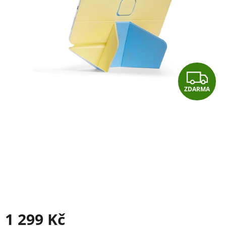
Z
ZDARMA
D
A
R
M
A
1 299 Kč