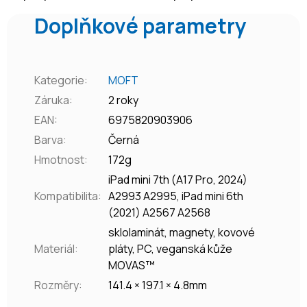
Doplňkové parametry
Kategorie
:
MOFT
Záruka
:
2 roky
EAN
:
6975820903906
Barva
:
Černá
Hmotnost
:
172g
iPad mini 7th (A17 Pro, 2024)
Kompatibilita
:
A2993 A2995, iPad mini 6th
(2021) A2567 A2568
sklolaminát, magnety, kovové
Materiál
:
pláty, PC, veganská kůže
MOVAS™
Rozměry
:
141.4 × 197.1 × 4.8mm