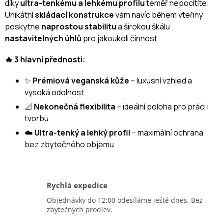
díky
ultra-tenkému a lehkému profilu
téměř nepocítíte.
Unikátní
skládací konstrukce
vám navíc během vteřiny
poskytne
naprostou stabilitu
a širokou škálu
nastavitelných úhlů
pro jakoukoli činnost.
🔥 3 hlavní přednosti:
✨
Prémiová veganská kůže
– luxusní vzhled a
vysoká odolnost
📐
Nekonečná flexibilita
– ideální poloha pro práci i
tvorbu
☁️
Ultra-tenký a lehký profil
– maximální ochrana
bez zbytečného objemu
Rychlá expedice
Objednávky do 12:00 odesíláme ještě dnes. Bez
zbytečných prodlev.