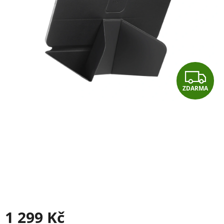
Z
ZDARMA
D
A
R
M
A
1 299 Kč