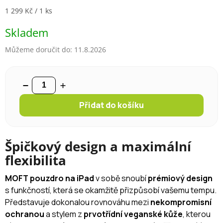
Měrná cena:
1 299 Kč / 1 ks
Skladem
Můžeme doručit do:
11.8.2026
Přidat do košíku
Špičkový design a maximální
flexibilita
MOFT pouzdro na iPad
v sobě snoubí
prémiový design
s funkčností, která se okamžitě přizpůsobí vašemu tempu.
Představuje dokonalou rovnováhu mezi
nekompromisní
ochranou
a stylem z
prvotřídní veganské kůže
, kterou