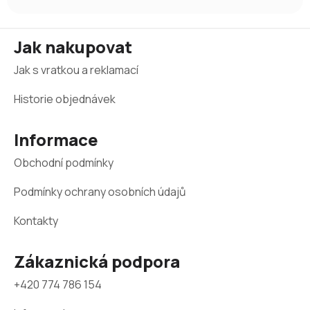
Z
Jak nakupovat
á
Jak s vratkou a reklamací
p
a
Historie objednávek
t
Informace
í
Obchodní podmínky
Podmínky ochrany osobních údajů
Kontakty
Zákaznická podpora
+420 774 786 154